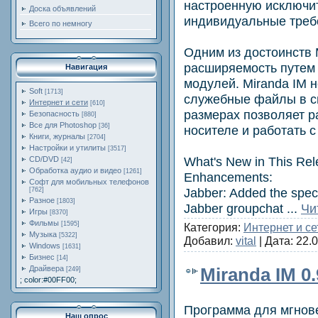
настроенную исключи
Доска объявлений
индивидуальные треб
Всего по немногу
Одним из достоинств 
расширяемость путем
Навигация
модулей. Miranda IM 
Soft
[1713]
служебные файлы в с
Интернет и сети
[610]
размерах позволяет 
Безопасность
[880]
Все для Photoshop
[36]
носителе и работать 
Книги, журналы
[2704]
Настройки и утилиты
[3517]
What's New in This Rel
CD/DVD
[42]
Обработка аудио и видео
[1261]
Enhancements:
Софт для мобильных телефонов
Jabber: Added the special
[762]
Разное
[1803]
Jabber groupchat
...
Чи
Игры
[8370]
Фильмы
[1595]
Категория:
Интернет и се
Музыка
[5322]
Добавил:
vital
| Дата:
22.
Windows
[1631]
Бизнес
[14]
Драйвера
Miranda IM 0.
[249]
; color:#00FF00;
Программа для мгнов
Наш опрос