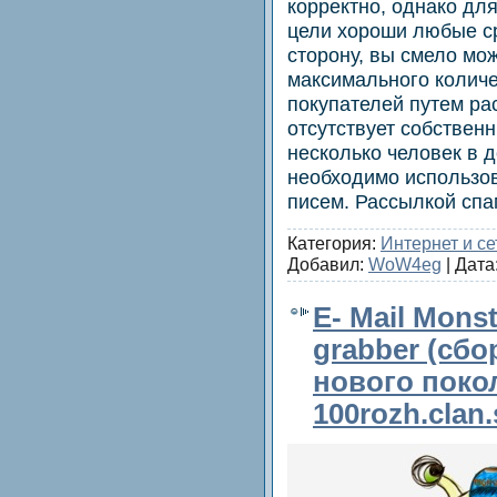
корректно, однако дл
цели хороши любые с
сторону, вы смело мо
максимального колич
покупателей путем ра
отсутствует собствен
несколько человек в д
необходимо использо
писем. Рассылкой сп
Категория:
Интернет и се
Добавил:
WoW4eg
| Дата
E- Mail Mon
grabber (сбо
нового поко
100rozh.clan