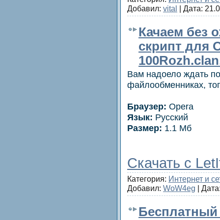
Добавил:
vital
| Дата:
21.
Качаем без 
скрипт для O
100Rozh.clan
Вам надоело ждать по
файлообменниках, тог
Браузер:
Opera
Язык:
Русский
Размер:
1.1 Мб
Скачать с LetI
Категория:
Интернет и се
Добавил:
WoW4eg
| Дата
Бесплатный 