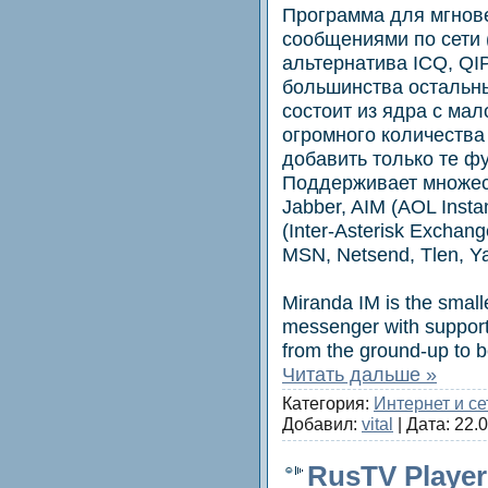
Программа для мгнов
сообщениями по сети 
альтернатива ICQ, QIP
большинства остальн
состоит из ядра с ма
огромного количества p
добавить только те ф
Поддерживает множес
Jabber, AIM (AOL Inst
(Inter-Asterisk Exchang
MSN, Netsend, Tlen, Y
Miranda IM is the smalle
messenger with support 
from the ground-up to be
Читать дальше »
Категория:
Интернет и се
Добавил:
vital
| Дата:
22.
RusTV Player 