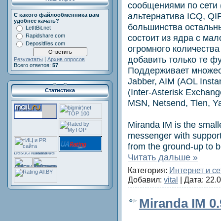
сообщениями по сети 
альтернатива ICQ, QIP
С какого файлообменника вам
удобнее качать?
большинства остальн
LetItBit.net
состоит из ядра с ма
Rapidshare.com
Depositfiles.com
огромного количества p
добавить только те ф
Результаты
|
Архив опросов
Всего ответов:
57
Поддерживает множес
Jabber, AIM (AOL Inst
(Inter-Asterisk Exchang
Статистика
MSN, Netsend, Tlen, Y
Miranda IM is the smalle
messenger with support 
from the ground-up to be
Читать дальше »
Категория:
Интернет и се
Добавил:
vital
| Дата:
22.
Miranda IM 0.