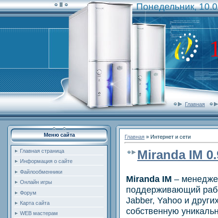
Понедельник, 10.0
Главная
Меню сайта
Главная
»
Интернет и сети
Miranda IM 0.
Главная страница
Информация о сайте
Файлообменники
Miranda IM
– менедже
Онлайн игры
поддерживающий работ
Форум
Jabber, Yahoo и други
Карта сайта
собственную уникальн
WEB мастерам