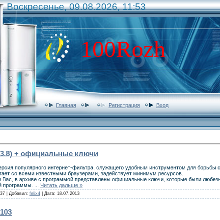
Воскресенье, 09.08.2026, 11:53
100Rozh
Главная
Регистрация
Вход
.13.8) + официальные ключи
версия популярного интернет-фильтра, служащего удобным инструментом для борьбы 
тает со всеми известными браузерами, задействует минимум ресурсов.
 Вас, в архиве с программой представлены официальные ключи, которые были любе
й программы.
...
Читать дальше »
37 | Добавил:
felix4
| Дата:
18.07.2013
.103