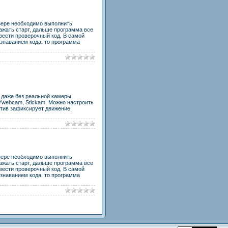
узере необходимо выполнить
нажать старт, дальше программа все
ввести проверочный код. В самой
знаванием кода, то программа
 даже без реальной камеры.
NYwebcam, Stickam. Можно настроить
ктив зафиксирует движение.
узере необходимо выполнить
нажать старт, дальше программа все
ввести проверочный код. В самой
знаванием кода, то программа