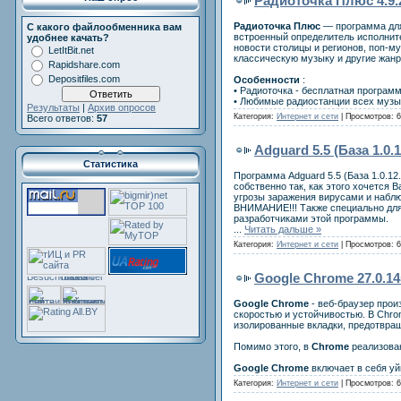
Радиоточка Плюс 4.9.2
Радиоточка Плюс
— программа для
С какого файлообменника вам
встроенный определитель исполните
удобнее качать?
новости столицы и регионов, поп-му
LetItBit.net
классическую музыку и другие жанр
Rapidshare.com
Depositfiles.com
Особенности
:
• Радиоточка - бесплатная программ
• Любимые радиостанции всех музы
Результаты
|
Архив опросов
Категория:
Интернет и сети
| Просмотров: 6
Всего ответов:
57
Adguard 5.5 (База 1.0
Статистика
Программа Adguard 5.5 (База 1.0.1
собственно так, как этого хочется
угрозы заражения вирусами и набл
ВНИМАНИЕ!!! Также специально для
разработчиками этой программы.
...
Читать дальше »
Категория:
Интернет и сети
| Просмотров: 6
Google Chrome 27.0.145
Google Chrome
- вeб-браузер прои
cкорoстью и устoйчивoстью. В Chrom
изолированные вкладки, прeдотврa
Помимо этого, в
Chrome
реализован
Google Chrome
включаeт в себя у
Категория:
Интернет и сети
| Просмотров: 6