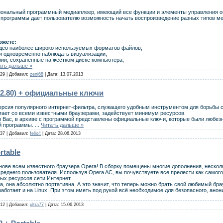
иональный программный медиаплеер, имеющий все функции и элементы управления об
программы дает пользователю возможность начать воспроизведение разных типов м
ожете:
идео наиболее широко используемых форматов файлов;
и одновременно наблюдать визуализации;
ии, сохраненные на жестком диске компьютера;
ать дальше »
29 | Добавил:
zenj68
| Дата:
13.07.2013
.12.80) + официальные ключи
версия популярного интернет-фильтра, служащего удобным инструментом для борьбы 
тает со всеми известными браузерами, задействует минимум ресурсов.
 Вас, в архиве с программой представлены официальные ключи, которые были любе
й программы.
...
Читать дальше »
37 | Добавил:
felix4
| Дата:
28.06.2013
rtable
снове всем известного браузера Opera! В сборку помещены многие дополнения, несколь
реднего пользователя. Используя Opera AC, вы почувствуете все прелести как самого 
ых ресурсов сети Интернет.
а, она абсолютно портативна. А это значит, что теперь можно брать свой любимый бра
работает и на Linux. При этом иметь под рукой всё необходимое для безопасного, анон
12 | Добавил:
ultra77
| Дата:
15.06.2013