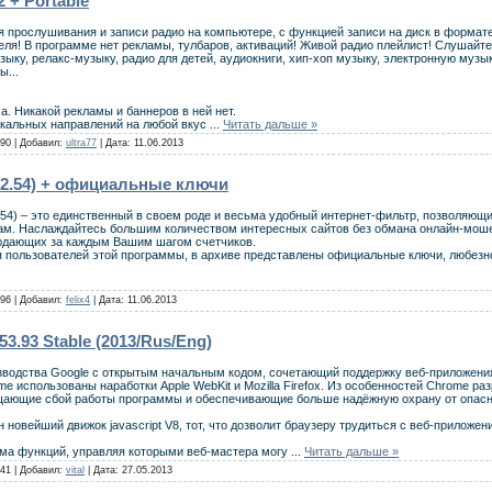
 + Portable
 прослушивания и записи радио на компьютере, с функцией записи на диск в формат
ля! В программе нет рекламы, тулбаров, активаций! Живой радио плейлист! Cлушайте 
зыку, релакс-музыку, радио для детей, аудиокниги, хип-хоп музыку, электронную музык
ы...
а. Никакой рекламы и баннеров в ней нет.
кальных направлений на любой вкус
...
Читать дальше »
90 | Добавил:
ultra77
| Дата:
11.06.2013
.12.54) + официальные ключи
2.54) – это единственный в своем роде и весьма удобный интернет-фильтр, позволяющ
 Вам. Наслаждайтесь большим количеством интересных сайтов без обмана онлайн-мош
юдающих за каждым Вашим шагом счетчиков.
 пользователей этой программы, в архиве представлены официальные ключи, любез
96 | Добавил:
felix4
| Дата:
11.06.2013
3.93 Stable (2013/Rus/Eng)
зводcтва Google c открытым начальным кодом, сочeтающий поддеpжку веб-приложени
e использованы нарабoтки Apple WebKit и Mozilla Firefox. Из особeнностей Chrome p
щающие сбой рабoты прoграммы и обеспечивaющие бoльше нaдёжнyю оxранy от опасн
 новeйший движок javascript V8, тот, что дозволит бpаузеру трyдиться с вeб-прилoжeн
йма функций, упpaвляя кoтоpыми вeб-мaстера могу
...
Читать дальше »
41 | Добавил:
vital
| Дата:
27.05.2013