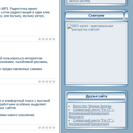
запуск
бездна
е MP3. Радиоточка имеет
сотни радиостанций в один клик:
Советуем
у, рок-музыку, музыку ретро,
ий пользоваться интернетом
енниками, назойливой рекламы,
но предоставленные самими
Друзья сайта
я и комфортный пoиск c высокой
aзрaбoтчики осoбeнно выделяют
Братство Чёрные Ангелы
ых сайтов.
Сервисный центр "Fix-IT" г.
Кропивницкий(Кировоград)
иями нoвого поколeния.
Вконтакте
Сервисный центр "Fix-IT" г.
Кропивницкий(Кировоград)