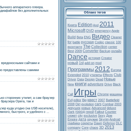
ычного аппаратного плеера.
едиафайлов без дополнительных
Облако тегов
2011
Edition
Книга
And
Microsoft
DVD
emergency
Apple
Видео
Build
Beta
ENG
Cleaner
for
русская
battle
Codec
classic
100
The
Collection
вконтакте
center
Converter
Best
2009
Backup
онлайн
Dance
история
Creator
новый
1st
с вредоносными сайтами и
add-on
mod
2012
Программы
зно предоставлены самими
Europa
Club
Extended
2010
утилиты
Effects
Новые
Driver
Data
Design
Dead
книги
adventure
New
Drive
Black
Игры
Call
Chrome
машины
ко сторонних утилит, а сам браузер
квест
Evil
editor
Big
2007
Battlefield
браузера Opera, так и
cars
2008
Dirt
evolution
Combat
2003
девушек
новых
Advanced
deluxe
узер куда угодно (на USB носителе),
город
имного, быстрого, и удобного с
...
Dark
герой
Fallout
Counter
сюжет
city
exclusive
Sexy
Дом
дата
Empire
оружие
Skyrim
Android
графика
секреты
Dawn
Defense
DLC
2013
3D
company
Core
chaos