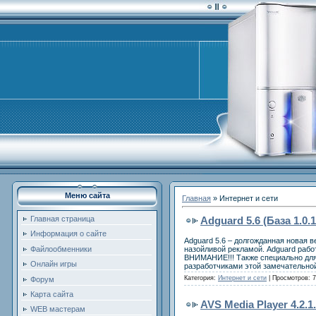
Меню сайта
Главная
»
Интернет и сети
Adguard 5.6 (База 1.0
Главная страница
Информация о сайте
Adguard 5.6 – долгожданная новая 
назойливой рекламой. Adguard рабо
Файлообменники
ВНИМАНИЕ!!! Также специально для
Онлайн игры
разработчиками этой замечательно
Категория:
Интернет и сети
| Просмотров: 7
Форум
Карта сайта
AVS Media Player 4.2.1
WEB мастерам