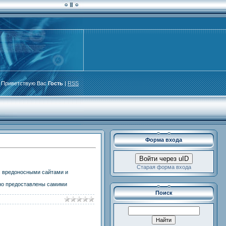
Приветствую Вас
Гость
|
RSS
Форма входа
Войти через uID
Старая форма входа
с вредоносными сайтами и
зно предоставлены самими
Поиск