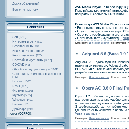
Доска объявлений
AVS Media Player
- это полнофункц
Всего по немногу
Простой дружественный интерфейс 
программ и специальных знаний.
Используя AVS Media Player, вы м
Навигация
• Воспроизводить на компьютере в
• Слушать аудиофайлы и аудио CD 
• Смотреть изображения и фотограф
Soft
[1713]
• Организовывать мультимед
...
Чит
Интернет и сети
[610]
Категория:
Интернет и сети
| Просмотров: 7
Безопасность
[880]
Все для Photoshop
[36]
Adguard 5.6 (База 1.0
Книги, журналы
[2704]
Настройки и утилиты
[3517]
Adguard 5.6 – долгожданная новая 
CD/DVD
[42]
назойливой рекламой. Adguard рабо
ВНИМАНИЕ!!! Также специально для
Обработка аудио и видео
[1261]
разработчиками этой замечательно
Софт для мобильных телефонов
[762]
Категория:
Интернет и сети
| Просмотров: 7
Разное
[1803]
Игры
[8370]
Opera AC 3.8.0 Final Po
Фильмы
[1595]
Музыка
[5322]
Opera AC
- сборка, созданная на о
настроен максимально удобно для с
Windows
[1631]
использования лучших и необходим
Бизнес
[14]
Эта сборка работает из любого мест
Драйвера
[249]
где только есть Windows. Частично 
Читать дальше »
; color:#00FF00;
Категория:
Интернет и сети
| Просмотров: 9
Наш опрос