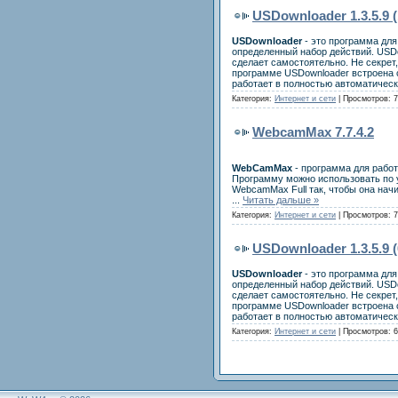
USDownloader 1.3.5.9 (
USDownloader
- это программа для
определенный набор действий. USDo
сделает самостоятельно. Не секрет,
программе USDownloader встроена с
работает в полностью автоматическ
Категория:
Интернет и сети
| Просмотров: 7
WebcamMax 7.7.4.2
WebCamMax
- программа для рабо
Программу можно использовать по ум
WebcamMax Full так, чтобы она нач
...
Читать дальше »
Категория:
Интернет и сети
| Просмотров: 7
USDownloader 1.3.5.9 (
USDownloader
- это программа для
определенный набор действий. USDo
сделает самостоятельно. Не секрет,
программе USDownloader встроена с
работает в полностью автоматическ
Категория:
Интернет и сети
| Просмотров: 6