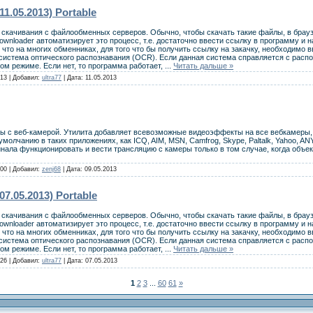
11.05.2013) Portable
 скачивания с файлообменных серверов. Обычно, чтобы скачать такие файлы, в бра
wnloader автоматизирует это процесс, т.е. достаточно ввести ссылку в программу и 
 что на многих обменниках, для того что бы получить ссылку на закачку, необходимо 
истема оптического распознавания (OCR). Если данная система справляется с распо
ом режиме. Если нет, то программа работает,
...
Читать дальше »
13 | Добавил:
ultra77
| Дата:
11.05.2013
ты с веб-камерой. Утилита добавляет всевозможные видеоэффекты на все вебкамеры,
олчанию в таких приложениях, как ICQ, AIM, MSN, Camfrog, Skype, Paltalk, Yahoo, A
инала функционировать и вести трансляцию с камеры только в том случае, когда объе
00 | Добавил:
zenj68
| Дата:
09.05.2013
07.05.2013) Portable
 скачивания с файлообменных серверов. Обычно, чтобы скачать такие файлы, в бра
wnloader автоматизирует это процесс, т.е. достаточно ввести ссылку в программу и 
 что на многих обменниках, для того что бы получить ссылку на закачку, необходимо 
истема оптического распознавания (OCR). Если данная система справляется с распо
ом режиме. Если нет, то программа работает,
...
Читать дальше »
26 | Добавил:
ultra77
| Дата:
07.05.2013
1
2
3
...
60
61
»