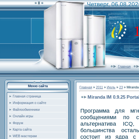
Четверг, 06.08.202
Главная
Меню сайта
Главная
»
2011
»
Июль
»
23
» Miranda 
Miranda IM 0.9.25 Porta
Главная страница
Информация о сайте
Программа для мгн
Файлообменники
сообщениями по се
Онлайн игры
альтернатива ICQ
Форум
большинства оста
Карта сайта
состоит из ядра с
WEB мастерам