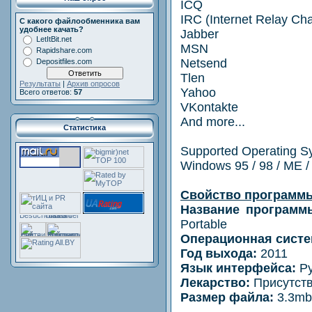
ICQ
IRC (Internet Relay Cha
С какого файлообменника вам
удобнее качать?
Jabber
LetItBit.net
MSN
Rapidshare.com
Netsend
Depositfiles.com
Tlen
Результаты
|
Архив опросов
Yahoo
Всего ответов:
57
VKontakte
And more...
Статистика
Supported Operating S
Windows 95 / 98 / ME / 
Свойство программ
Название программ
Portable
Операционная систе
Год выхода:
2011
Язык интерфейса:
Р
Лекарство:
Присутств
Размер файла:
3.3mb