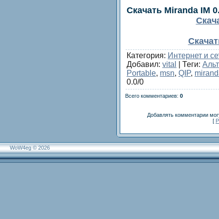
Скачать Miranda IM 0.
Скача
Скачать
Категория
:
Интернет и се
Добавил
:
vital
|
Теги
:
Аль
Portable
,
msn
,
QIP
,
mirand
0.0
/
0
Всего комментариев
:
0
Добавлять комментарии могу
[
Р
WoW4eg © 2026