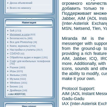
огромного количеств
Доска объявлений
добавить только те
Всего по немногу
Поддерживает множес
Jabber, AIM (AOL Ins
(Inter-Asterisk Excha
Навигация
MSN, Netsend, Tlen, Y
Soft
[1713]
Интернет и сети
[610]
Miranda IM is the sm
Безопасность
[880]
Все для Photoshop
messenger with support
[36]
Книги, журналы
[2704]
from the ground-up to 
Настройки и утилиты
[3517]
providing a rich featur
CD/DVD
[42]
Обработка аудио и видео
AIM, Jabber, ICQ, I
[1261]
Софт для мобильных телефонов
more. Additionally, with
[762]
Разное
icons, sounds and oth
[1803]
Игры
[8370]
the ability to modify, c
Фильмы
[1595]
make it your own.
Музыка
[5322]
Windows
[1631]
Бизнес
[14]
Protocol Support:
Драйвера
[249]
AIM (AOL Instant Mess
; color:#00FF00;
Gadu-Gadu
IAX (Inter-Asterisk Exc
Наш опрос