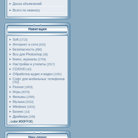
Доска объявлений
Всего по немногу
Навигация
Soft
[1713]
Интернет и сети
[610]
Безопасность
[880]
Все для Photoshop
[36]
Книги, журналы
[2704]
Настройки и утилиты
[3517]
CD/DVD
[42]
Обработка аудио и видео
[1261]
Софт для мобильных телефонов
[762]
Разное
[1803]
Игры
[8370]
Фильмы
[1595]
Музыка
[5322]
Windows
[1631]
Бизнес
[14]
Драйвера
[249]
; color:#00FF00;
Наш опрос