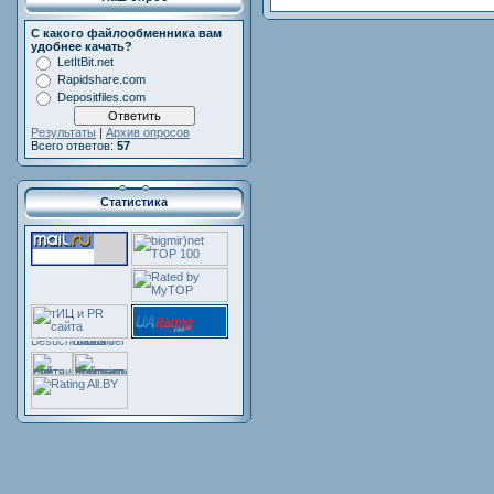
С какого файлообменника вам
удобнее качать?
LetItBit.net
Rapidshare.com
Depositfiles.com
Результаты
|
Архив опросов
Всего ответов:
57
Статистика