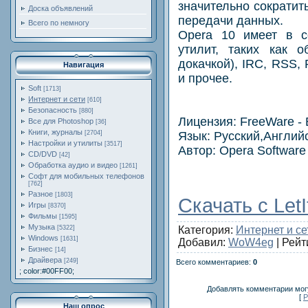
значительно сократит
Доска объявлений
передачи данных.
Всего по немногу
Opera 10 имеет в с
утилит, таких как 
докачкой), IRC, RSS,
Навигация
и прочее.
Soft
[1713]
Интернет и сети
[610]
Безопасность
[880]
Лицензия: FreeWare -
Все для Photoshop
[36]
Книги, журналы
Язык: Русский,Англий
[2704]
Настройки и утилиты
[3517]
Автор: Opera Software
CD/DVD
[42]
Обработка аудио и видео
[1261]
Софт для мобильных телефонов
[762]
Разное
[1803]
Скачать с LetI
Игры
[8370]
Фильмы
[1595]
Музыка
Категория
:
Интернет и се
[5322]
Windows
[1631]
Добавил
:
WoW4eg
|
Рейт
Бизнес
[14]
Драйвера
[249]
Всего комментариев
:
0
; color:#00FF00;
Добавлять комментарии могу
[
Р
Наш опрос