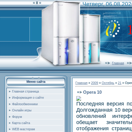
Четверг, 06.08.202
Главная
Меню сайта
Главная
»
2009
»
Октябрь
»
21
» Oper
Opera 10
Главная страница
Информация о сайте
Последняя версия по
Файлообменники
Долгожданная 10 вер
Онлайн игры
обновлений интерф
Форум
обещает значите
Карта сайта
отображения страниц
WEB мастерам