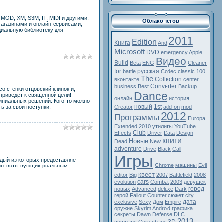
OD, XM, S3M, IT, MIDI и другими,
Облако тегов
магазинами и онлайн-сервисами,
циальную библиотеку для
2011
Edition
Книга
And
Microsoft
DVD
emergency
Apple
Видео
Build
Beta
ENG
Cleaner
for
русская
battle
Codec
classic
100
The
Collection
вконтакте
center
Converter
business
Best
Backup
со стенки отцовский клинок и,
Dance
приведет к священной цели!
онлайн
история
ипиальных решений. Кого-то можно
новый
1st
ь за свои поступки.
Creator
add-on
mod
2012
Программы
Europa
Extended
2010
утилиты
YouTube
Club
Effects
Driver
Data
Design
книги
Новые
Dead
New
adventure
Drive
Black
Call
Игры
дый из которых предоставляет
Chrome
машины
Evil
 соответствующих реальным
квест
editor
Big
2007
Battlefield
2008
cars
evolution
Combat
2003
девушек
город
новых
Advanced
deluxe
Dark
герой
Fallout
Counter
сюжет
city
дата
exclusive
Sexy
Дом
Empire
оружие
Skyrim
Android
графика
секреты
Dawn
Defense
DLC
2013
3D
company
Core
chaos