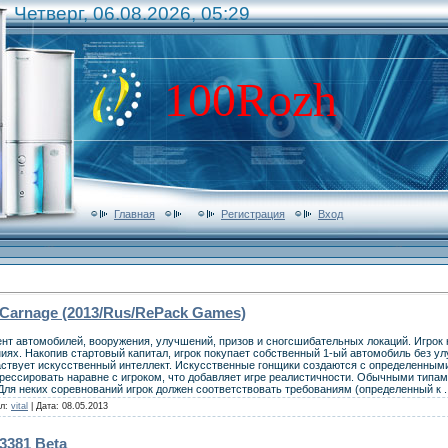
Четверг, 06.08.2026, 05:29
100Rozh
Главная
Регистрация
Вход
 Carnage (2013/Rus/RePack Games)
нт автомобилей, вооружения, улучшений, призов и сногсшибательных локаций. Игрок 
иях. Накопив стартовый капитал, игрок покупает собственный 1-ый автомобиль без у
аствует искусственный интеллект. Искусственные гонщики создаются с определенным
рессировать наравне с игроком, что добавляет игре реалистичности. Обычными типам
Для неких соревнований игрок должен соответствовать требованиям (определенный к
.
ил:
vital
| Дата:
08.05.2013
3381 Beta