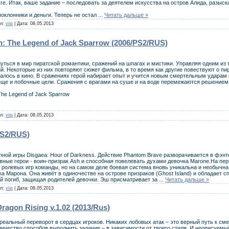
ге. Итак, ваше задание – последовать за деятелем искусства на остров Алида, разыс
поклонники и деньги. Теперь не остал
...
Читать дальше »
ил:
viip
| Дата:
08.05.2013
an: The Legend of Jack Sparrow (2006/PS2/RUS)
унуться в мир пиратской романтики, сражений на шпагах и мистики. Управляя одним и
ий. Некоторые из них повторяют сюжет фильма, в то время как другие повествуют о п
налось в кино. В сражениях герой набирает опыт и учится новым смертельным ударам
еще и побочные цели. Сражения с врагами на суше и на воде перемежаются решением
 The Legend of Jack Sparrow
ил:
viip
| Дата:
08.05.2013
PS2/RUS)
ной игры Disgaea: Hour of Darkness. Действие Phantom Brave разворачивается в фэнт
ные герои - воин-призрак Ash и способная повелевать духами девочка Marone.На пер
 ролевых игр команды, но на самом деле боевая система вновь уникальна и необычна
ка Марона. Она живёт в одиночестве на острове призраков (Ghost Island) и обладает
ый погиб, защищая родителей девочки. Эш присматривает за
...
Читать дальше »
ил:
viip
| Дата:
08.05.2013
Dragon Rising v.1.02 (2013/Rus)
реальный переворот в сердцах игроков. Никаких лобовых атак – это верный путь к см
ичество способов выполнить задание – в зависимости от твоего стиля. И неописуемы