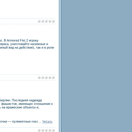
 В Armored Fist 2 игроку
 врага, уничтожайте наземные и
ный вид на действие), так и в роли
 Берлин. Последняя надежда
ех фашистов, имеющих отношение к
 на вражеские объекты и,
точки — пулеметные гнез
...
Читать