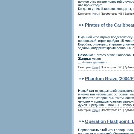
полное отсутствие новостей о супру
что происходит.
Когда-то у них было все: концерты, 
Категория:
Игры
| Просмотров: 408 | Добав
Pirates of the Caribbe
В данной игре игроку предстоит ок
персонажей, игрок пройдет 15 мисс
Воробья, о которых в кратце упоми
заданий содержит кроме основных 
Название:
Pirates of the Caribbean:
Жанры:
Action
...
Читать дальше »
Категория:
Игры
| Просмотров: 365 | Добав
Phantom Brave (2004/
Новый хит от создателей велликолеп
множества небольших островов.Глав
отличается от прошлых тактических
человек – тринадцатилетняя девчон
духов. Среди них – воин Эш, котор
Категория:
Игры
| Просмотров: 423 | Добав
Operation Flashpoint: 
Первая часть этой игры совершила 
продуман до мелочей. Огромное кол