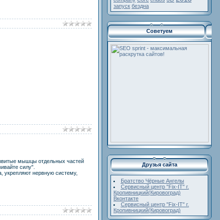
запуск
бездна
Советуем
развитые мышцы отдельных частей
Друзья сайта
ивайте силу".
, укрепляют нервную систему,
Братство Чёрные Ангелы
Сервисный центр "Fix-IT" г.
Кропивницкий(Кировоград)
Вконтакте
Сервисный центр "Fix-IT" г.
Кропивницкий(Кировоград)