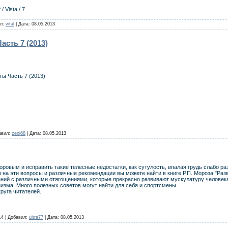
 Vista / 7
ил:
vital
| Дата:
08.05.2013
сть 7 (2013)
ы Часть 7 (2013)
авил:
zenj68
| Дата:
08.05.2013
оровым и исправить такие телесные недостатки, как сутулость, впалая грудь слабо 
 на эти вопросы и различные рекомендации вы можете найти в книге Р.П. Мороза "Разв
ний с различными отягощениями, которые прекрасно развивают мускулатуру человека
зма. Много полезных советов могут найти для себя и спортсмены.
руга читателей.
14 | Добавил:
ultra77
| Дата:
08.05.2013