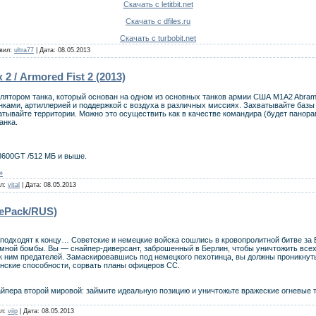
Скачать с letitbit.net
Скачать с dfiles.ru
Скачать с turbobit.net
авил:
ultra77
| Дата:
08.05.2013
 / Armored Fist 2 (2013)
ятором танка, который основан на одном из основных танков армии США M1A2 Abrams.
нками, артиллерией и поддержкой с воздуха в различных миссиях. Захватывайте базы
тывайте территории. Можно это осуществить как в качестве командира (будет панорам
анка.
 8600GT /512 МБ и выше.
»
ил:
vital
| Дата:
08.05.2013
RePack/RUS)
подходят к концу… Советские и немецкие войска сошлись в кровопролитной битве за
омной бомбы. Вы — снайпер-диверсант, заброшенный в Берлин, чтобы уничтожить вс
 ним предателей. Замаскировавшись под немецкого пехотинца, вы должны проникнуть
нские способности, сорвать планы офицеров СС.
йпера второй мировой: займите идеальную позицию и уничтожьте вражеские огневые 
ил:
viip
| Дата:
08.05.2013