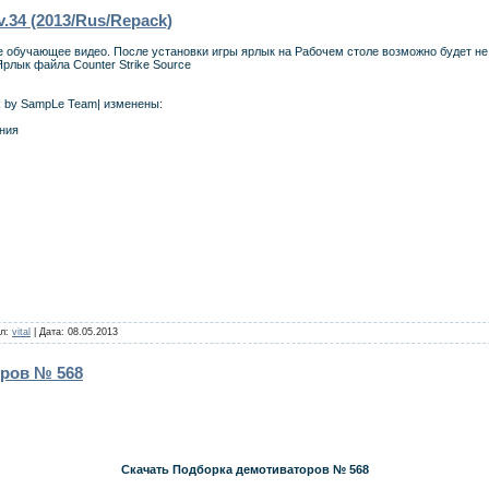
v.34 (2013/Rus/Repack)
 обучающее видео. После установки игры ярлык на Рабочем столе возможно будет не 
Ярлык файла Counter Strike Source
ck by SampLe Team| изменены:
ания
ил:
vital
| Дата:
08.05.2013
ров № 568
Скачать Подборка демотиваторов № 568