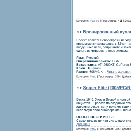
Категория:
Разное
| Просмотров: 411 | Доб
Бронированный кулак 2
Проект является своеобразным эмул
предлагается командовать 32-мя та
воздушные цели, защищайте и захва
одного из четырех членов экипажа т
Язык
: Русский.
Оперативная память
: 1 Gb
Видео карта
: ATI 2600XT, GeForce
Ключ
: Не нужен.
Размер
: 606Мб. <
...
Читать дальше 
Категория:
Игры
| Просмотров: 349 | Добав
Sniper Elite (2005/PC/
Весна 1945. Ужасы Второй мировой 
нацистов — работа по созданию ат
ядерным секретам, и примкнувших к
используя свои снайперские и шпио
ОСОБЕННОСТИ ИГРЫ:
Самая реалистичная симуляция сна
дальше »
Категория:
Игры
| Просмотров: 375 | Добав