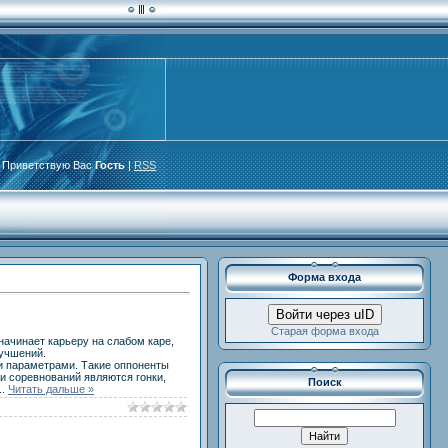
Приветствую Вас
Гость
|
RSS
Форма входа
Войти через uID
Старая форма входа
начинает карьеру на слабом каре,
лучшений.
и параметрами. Такие оппоненты
и соревнований являются гонки,
Поиск
..
Читать дальше »