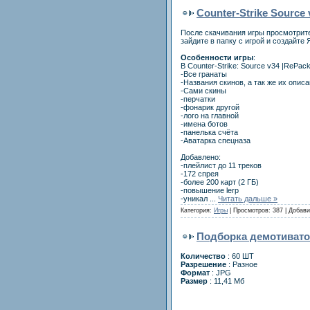
Counter-Strike Source 
После скачивания игры просмотрите
зайдите в папку с игрой и создайте 
Особенности игры
:
В Counter-Strike: Source v34 |RePa
-Все гранаты
-Названия скинов, а так же их опис
-Сами скины
-перчатки
-фонарик другой
-лого на главной
-имена ботов
-панелька счёта
-Аватарка спецназа
Добавлено:
-плейлист до 11 треков
-172 спрея
-более 200 карт (2 ГБ)
-повышение lerp
-уникал
...
Читать дальше »
Категория:
Игры
| Просмотров: 387 | Добав
Подборка демотивато
Количество
: 60 ШТ
Разрешение
: Разное
Формат
: JPG
Размер
: 11,41 Мб