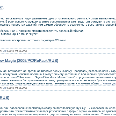
S)
ечество оказалось под управлением одного тоталитарного режима. И лишь немногие е
роне. В роли одного из лучших агентов сопротивления вам предстоит сокрушить систем
жество непростых заданий, тем самым обеспечить возможность восстания в городе Б
йстики-Pad 1; также вы можете подключить реальный геймпад
в папке игры в меню "Пуск"
ражения: настройка-настройки эмуляции-GS-окно
ил:
viip
| Дата:
08.05.2013
ow Magic (2005/PC/RePack/RUS)
ная, безжалостная, грозящая гибелью всему живому - родилась, встала на ноги и окр
ов, наступают нелегкие времена. Смогут ли могущественные волшебники противостоя
онов теней? Кто знает... "Age of Wonders: Магия Теней" - продолжение знаменитой се
имых, казалось бы, противников в союз, преодолеть все препятствия и бросить вызов
ки пустынь, чудовищные демоны и таинственные сироны - исконные обита
...
Читать да
ил:
viip
| Дата:
08.05.2013
/RUS)
кантах, завоевавших всемирную славу за потрясающую музыку – и сколотивших себе 
роить гигантский тематический парк развлечений в форме огромной гитары на далеко
ка один из музыкантов не отправился туда по никому не известной причине. С вами свя