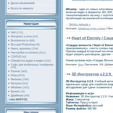
Доска объявлений
Всего по немногу
Winamp
- один из самых популярны
включая видео в форматах AVI, ASF
синхронизировать музыку с портати
организации музыкальной коллекци
Навигация
...
Читать дальше »
Категория:
Обработка аудио и видео
| Прос
Soft
[1713]
Интернет и сети
[610]
Heart of Eternity / Се
Безопасность
[880]
Все для Photoshop
[36]
«Сердце вечности / Heart of Eterni
приноровившись, снести головы пар
Книги, журналы
[2704]
Причем каждый встречный посчитае
Настройки и утилиты
[3517]
будет уверить разговором, другим –
CD/DVD
[42]
Новая ролевая игра «Сердце Вечнос
Обработка аудио и видео
[1261]
Софт для мобильных телефонов
Категория:
Игры
| Просмотров: 316 | Добав
[762]
Разное
[1803]
3D Инструктор v.2.2.9.
Игры
[8370]
Фильмы
[1595]
3D Инструктор 2.2.9.
Учебный автос
Музыка
[5322]
идеальную среду для отработки во
автодромам для сдачи экзаменов в
Windows
[1631]
Бизнес
[14]
Информация о игре
Драйвера
[249]
Название:
3D Инструктор 2.2.9. Уч
Жанр:
Симулятор
; color:#00FF00;
Таблетка:
Присутствует
Язык Интерфейса:
русский
Размер файла:
485 Мб
Наш опрос