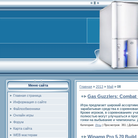
Меню сайта
Главная
»
2013
»
Май
»
08
Gas Guzzlers: Combat
Главная страница
Информация о сайте
Игра предлагает широкий ассортиме
зарабатывая средства в соревнован
Файлообменники
Кроме игроков, в соревнованиях уч
Онлайн игры
полностью могут улучшаться и прог
гонки на выбывание и чемпионаты. 
Форум
Категория:
Игры
| Просмотров: 361 | Добав
Карта сайта
WEB мастерам
Winamp Pro 5.70 Build 