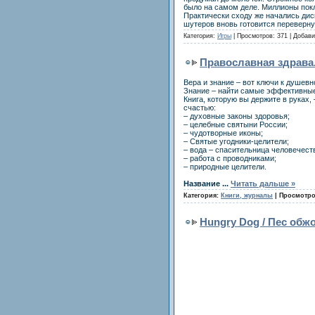
было на самом деле. Миллионы пок
Практически сходу же начались диск
шутеров вновь готовится переверн
Категория:
Игры
| Просмотров: 371 | Добав
Православная здрава.
Вера и знание – вот ключи к душев
Знание – найти самые эффективные 
Книга, которую вы держите в руках
счастью:
– духовные законы здоровья;
– целебные святыни России;
– чудотворные иконы;
– Cвятые угодники-целители;
– вода – спасительница человечест
– работа с проводниками;
– природные целители.
Название
...
Читать дальше »
Категория:
Книги, журналы
| Просмотро
Hungry Dog / Пес обж