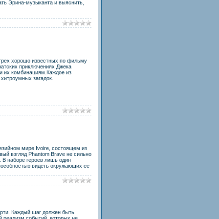
кать Эрина-музыканта и выяснить,
з трех хорошо известных по фильму
иратских приключениях Джека
 и их комбинациям.Каждое из
 хитроумных загадок.
езийном мире Ivoire, состоящем из
вый взгляд Phantom Brave не сильно
. В наборе героев лишь один
 способностью видеть окружающих её
ерти. Каждый шаг должен быть
й реализм событий, которых не