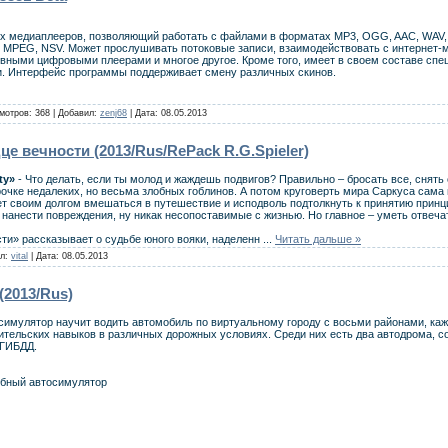
х медиаплееров, позволяющий работать с файлами в форматах MP3, OGG, AAC, WAV, M
, MPEG, NSV. Может прослушивать потоковые записи, взаимодействовать с интернет-
вными цифровыми плеерами и многое другое. Кроме того, имеет в своем составе спе
и. Интерфейс программы поддерживает смену различных скинов.
мотров: 368 | Добавил:
zenj68
| Дата:
08.05.2013
рдце вечности (2013/Rus/RePack R.G.Spieler)
ty»
- Что делать, если ты молод и жаждешь подвигов? Правильно – бросать все, снять 
очке недалеких, но весьма злобных гоблинов. А потом круговерть мира Саркуса сама 
т своим долгом вмешаться в путешествие и исподволь подтолкнуть к принятию принц
 нанести повреждения, ну никак несопоставимые с жизнью. Но главное – уметь отвечат
ти» рассказывает о судьбе юного вояки, наделенн
...
Читать дальше »
ил:
vital
| Дата:
08.05.2013
 (2013/Rus)
имулятор научит водить автомобиль по виртуальному городу с восьми районами, каж
дительских навыков в различных дорожных условиях. Среди них есть два автодрома,
 ГИБДД.
ебный автосимулятор