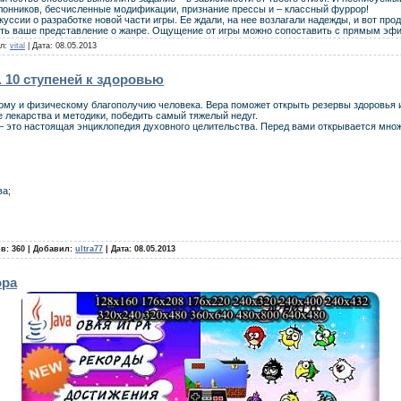
лонников, бесчисленные модификации, признание прессы и – классный фуррор!
уссии о разработке новой части игры. Ее ждали, на нее возлагали надежды, и вот пр
уть ваше представление о жанре. Ощущение от игры можно сопоставить с прямым эфи
ил:
vital
| Дата:
08.05.2013
 10 ступеней к здоровью
ному и физическому благополучию человека. Вера поможет открыть резервы здоровья и
лекарства и методики, победить самый тяжелый недуг.
, – это настоящая энциклопедия духовного целительства. Перед вами открывается мно
ва;
в: 360 | Добавил:
ultra77
| Дата:
08.05.2013
ора