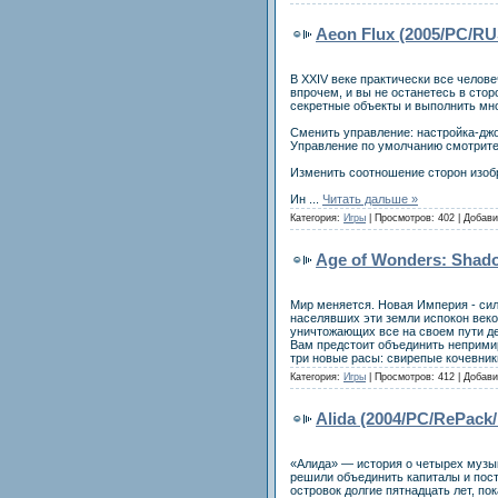
Aeon Flux (2005/PC/RU
В XXIV веке практически все челов
впрочем, и вы не останетесь в сто
секретные объекты и выполнить мно
Сменить управление: настройка-джо
Управление по умолчанию смотрите 
Изменить соотношение сторон изоб
Ин
...
Читать дальше »
Категория:
Игры
| Просмотров: 402 | Добав
Age of Wonders: Shad
Мир меняется. Новая Империя - силь
населявших эти земли испокон век
уничтожающих все на своем пути дем
Вам предстоит объединить непримир
три новые расы: свирепые кочевни
Категория:
Игры
| Просмотров: 412 | Добав
Alida (2004/PC/RePack
«Алида» — история о четырех музы
решили объединить капиталы и пост
островок долгие пятнадцать лет, по