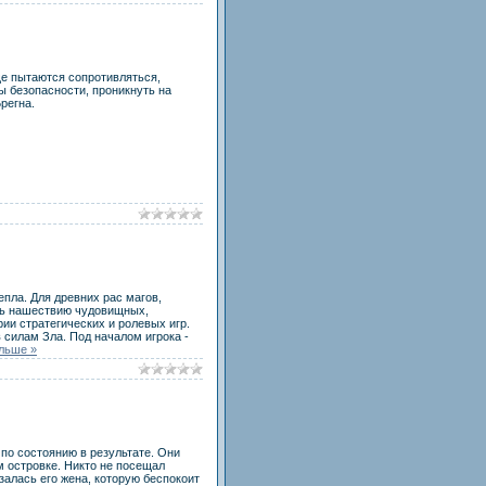
ще пытаются сопротивляться,
ы безопасности, проникнуть на
регна.
епла. Для древних рас магов,
ть нашествию чудовищных,
рии стратегических и ролевых игр.
 силам Зла. Под началом игрока -
льше »
по состоянию в результате. Они
м островке. Никто не посещал
залась его жена, которую беспокоит