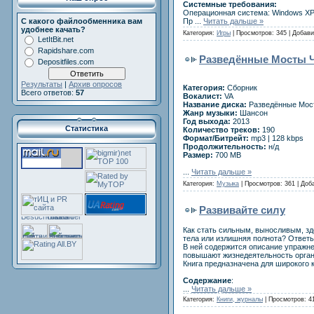
Системные требования:
Операционная система: Windows XP /
Пр
...
Читать дальше »
С какого файлообменника вам
удобнее качать?
Категория:
Игры
| Просмотров: 345 | Добав
LetItBit.net
Rapidshare.com
Разведённые Мосты Ча
Depositfiles.com
Результаты
|
Архив опросов
Категория:
Сборник
Всего ответов:
57
Вокалист:
VA
Название диска:
Разведённые Мост
Жанр музыки:
Шансон
Год выхода:
2013
Статистика
Количество треков:
190
Формат/Битрейт:
mp3 | 128 kbps
Продолжительность:
н/д
Размер:
700 MB
...
Читать дальше »
Категория:
Музыка
| Просмотров: 361 | Доб
Развивайте силу
Как стать сильным, выносливым, зд
тела или излишняя полнота? Ответы
В ней содержится описание упражне
повышают жизнедеятельность органи
Книга предназначена для широкого к
Содержание
:
...
Читать дальше »
Категория:
Книги, журналы
| Просмотров: 4