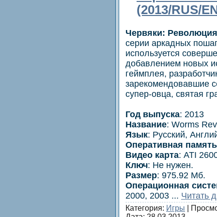
(2013/RUS/E
Червяки: Революци
серии аркадных пошаг
используется соверше
добавлением новых и
геймплея, разработчи
зарекомендовавшие се
супер-овца, святая гр
Год выпуска
: 2013
Название
: Worms Rev
Язык
: Русский, Англи
Оперативная память
Видео карта
: ATI 26
Ключ
: Не нужен.
Размер
: 975.92 Мб.
Операционная систе
2000, 2003
...
Читать 
Категория:
Игры
| Просмо
Дата:
28.03.2013