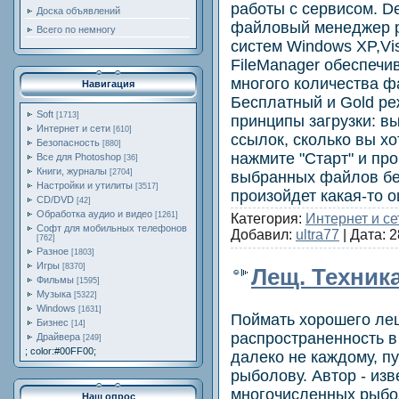
работы с сервисом. De
Доска объявлений
файловый менеджер р
Всего по немногу
систем Windows XP,Vis
FileManager обеспечив
многого количества фа
Навигация
Бесплатный и Gold р
Soft
[1713]
принципы загрузки: в
Интернет и сети
[610]
ссылок, сколько вы хо
Безопасность
[880]
нажмите "Старт" и про
Все для Photoshop
[36]
Книги, журналы
[2704]
выбранных файлов бе
Настройки и утилиты
[3517]
произойдет какая-то 
CD/DVD
[42]
Обработка аудио и видео
[1261]
Категория:
Интернет и се
Софт для мобильных телефонов
Добавил:
ultra77
| Дата:
2
[762]
Разное
[1803]
Игры
[8370]
Лещ. Техника
Фильмы
[1595]
Музыка
[5322]
Windows
[1631]
Поймать хорошего лещ
Бизнес
[14]
распространенность в
Драйвера
[249]
; color:#00FF00;
далеко не каждому, п
рыболову. Автор - из
многочисленных рыбо
Наш опрос