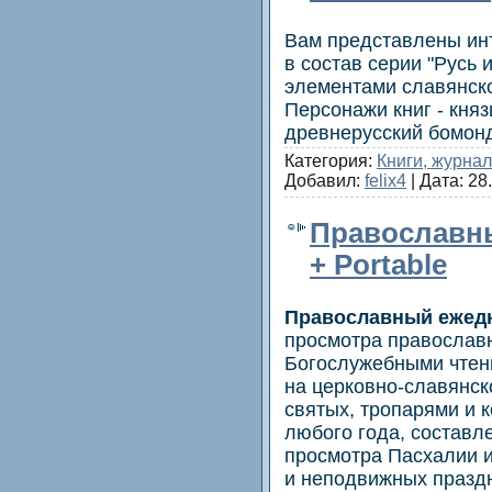
Вам представлены ин
в состав серии "Русь 
элементами славянско
Персонажи книг - княз
древнерусский бомон
Категория:
Книги, журна
Добавил:
felix4
| Дата:
28
Православны
+ Portable
Православный ежед
просмотра православн
Богослужебными чтен
на церковно-славянск
святых, тропарями и 
любого года, составл
просмотра Пасхалии 
и неподвижных праздн