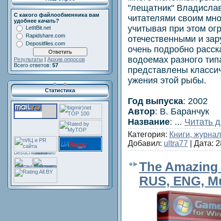
"лещатник" Владислав
С какого файлообменника вам
читателями своим мн
удобнее качать?
учитывая при этом ог
LetItBit.net
Rapidshare.com
отечественными и за
Depositfiles.com
очень подробно расск
водоемах разного типа
Результаты
|
Архив опросов
Всего ответов:
57
представлены класси
ужения этой рыбы.
Статистика
Год выпуска
: 2002
Автор
: В. Баранчук
Название
:
...
Читать 
Категория:
Книги, журна
Добавил:
ultra77
| Дата:
2
The Amazing 
RUS, ENG, Mu