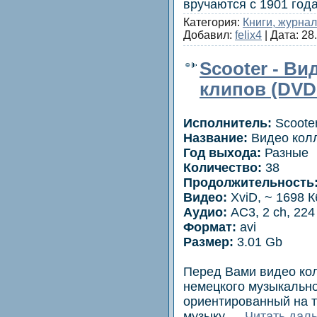
вручаются с 1901 год
Категория:
Книги, журна
Добавил:
felix4
| Дата:
28
Scooter - Ви
клипов (DVD
Исполнитель:
Scoote
Название:
Видео кол
Год выхода:
Разные
Количество:
38
Продолжительность
Видео:
XviD, ~ 1698 К
Аудио:
AC3, 2 ch, 224
Формат:
avi
Размер:
3.01 Gb
Перед Вами видео ко
немецкого музыкально
ориентированный на 
музыку.
...
Читать дал