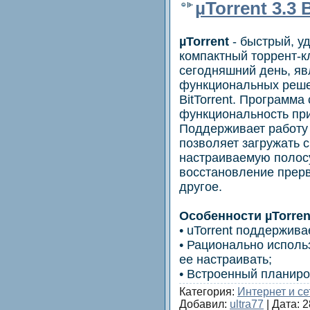
µTorrent 3.3 
µTorrent
- быстрый, у
компактный торрент-кл
сегодняшний день, яв
функциональных реше
BitTorrent. Программа
функциональность пр
Поддерживает работу 
позволяет загружать 
настраиваемую полосу
восстановление прерв
другое.
Особенности µTorren
• uTorrent поддержива
• Рационально исполь
ее настраивать;
• Встроенный планир
Категория:
Интернет и се
Добавил:
ultra77
| Дата:
2