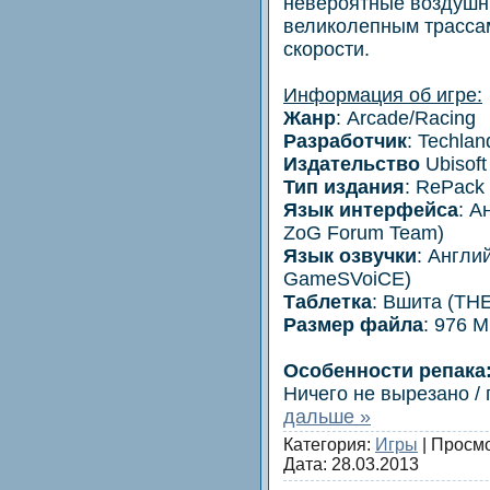
невероятные воздушны
великолепным трассам
скорости.
Информация об игре:
Жанр
: Arcade/Racing
Разработчик
: Techlan
Издательство
Ubisoft
Тип издания
: RePack
Язык интерфейса
: А
ZoG Forum Team)
Язык озвучки
: Англи
GameSVoiCE)
Таблетка
: Вшита (TH
Размер файла
: 976 
Особенности репака
Ничего не вырезано /
дальше »
Категория:
Игры
| Просмо
Дата:
28.03.2013