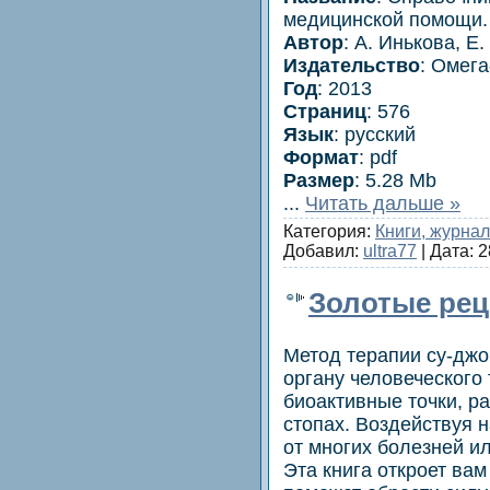
медицинской помощи. 
Автор
: А. Инькова, Е
Издательство
: Омега
Год
: 2013
Страниц
: 576
Язык
: русский
Формат
: pdf
Размер
: 5.28 Mb
...
Читать дальше »
Категория:
Книги, журна
Добавил:
ultra77
| Дата:
2
Золотые рец
Метод терапии су-джо
органу человеческого
биоактивные точки, р
стопах. Воздействуя н
от многих болезней ил
Эта книга откроет вам