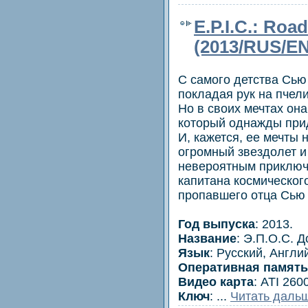
E.P.I.С.: Road
(2013/RUS/E
С самого детства Сью
покладая рук на пчел
Но в своих мечтах она
который однажды прид
И, кажется, ее мечты 
огромный звездолет и
невероятным приключе
капитана космическог
пропавшего отца Сью 
Год выпуска
: 2013.
Название
: Э.П.О.С. 
Язык
: Русский, Англи
Оперативная память
Видео карта
: ATI 26
Ключ
:
...
Читать даль