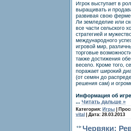
Игрок выступает в ро
выращивать и продава
развивая свою ферме
Ли земледелие или ск
все части сельского х
стратегией и мужеств
международного успех
игровой мир, различн
торговые возможност
также достижения об
весело. Кроме того, с
поражает широкий ди
(от семян до распред
решения сам) и огром
Информация об игр
...
Читать дальше »
Категория:
Игры
| Прос
vital
| Дата:
28.03.2013
Червяки: Ре