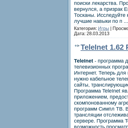
поиски лекарства. Про
вернулся, а призрак 
Тосканы. Исследуйте 
лучшие навыки по п
..
Категория:
Игры
| Просмо
Дата:
28.03.2013
TeleInet 1.62
TeleInet
- программа д
телевизионных програ
Интернет. Теперь для
нужно кабельное теле
сайты, транслирующие
Программа TeleInet я
приложением, предос
скомпонованному агр
программ Симпл ТВ. В
трансляции отслежива
сервере. Программа T
возможность просмат