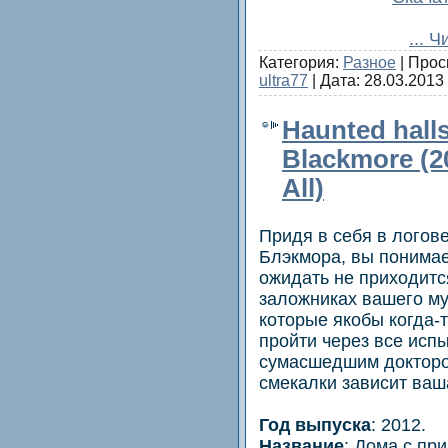
...
Чи
Категория:
Разное
| Прос
ultra77
| Дата:
28.03.2013
Haunted halls
Blackmore (
All)
Придя в себя в логов
Блэкмора, вы понимае
ожидать не приходится
заложниках вашего му
которые якобы когда-
пройти через все исп
сумасшедшим докторо
смекалки зависит ваш
Год выпуска
: 2012.
Название
: Дома с пр