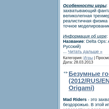
Особенности игры
:
захватывающий фанта
великолепная трехме
реалистичная физика 
точное моделирование
Информация об игре
:
Название
: Delta Ops:
Русский)
...
Читать дальше »
Категория:
Игры
| Просмо
Дата:
28.03.2013
Безумные г
(2012/RUS/EN
Origami)
Mad Riders
- это зах
бездорожью. В этой и