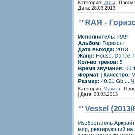
Категория:
Игры
| Просмо
Дата:
28.03.2013
RAЯ - Горизо
Исполнитель:
RAЯ
Альбом:
Горизонт
Дата выхода:
2013
Жанр:
House, Dance, 
Кол-во треков:
5
Время звучания:
00:
Формат | Качество:
M
Размер:
40.01 Gb
...
Ч
Категория:
Музыка
| Прос
| Дата:
28.03.2013
Vessel (2013
Изобретатель Аркрай
мир, реагирующий на 