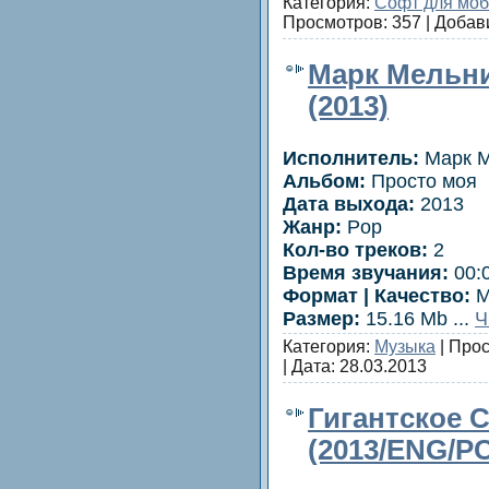
Категория:
Софт для мо
Просмотров: 357 | Добав
Марк Мельни
(2013)
Исполнитель:
Марк М
Альбом:
Просто моя
Дата выхода:
2013
Жанр:
Pop
Кол-во треков:
2
Время звучания:
00:
Формат | Качество:
M
Размер:
15.16 Mb
...
Ч
Категория:
Музыка
| Прос
| Дата:
28.03.2013
Гигантское 
(2013/ENG/P