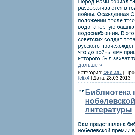
Перед Вами сериал "Ж
разворачиваются в г
войны. Осажденная О
положении после того
водонапорную башню.
водоснабжения. В это
советских солдат поп
русского происхождени
что до войны ему пр
которого был захват 
дальше »
Категория:
Фильмы
| Про
felix4
| Дата:
28.03.2013
Библиотека 
нобелевской
литературы
Вам представлена биб
нобелевской премии в