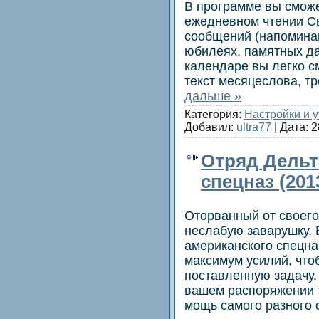
В программе вы сможе
ежедневном чтении С
сообщений (напоминан
юбилеях, памятных да
календаре вы легко с
текст месяцеслова, т
дальше »
Категория:
Настройки и 
Добавил:
ultra77
| Дата:
2
Отряд Дельт
спецназ (201
Оторванный от своего 
неслабую заварушку. В
американского спецна
максимум усилий, что
поставленную задачу. 
вашем распоряжении т
мощь самого разного 