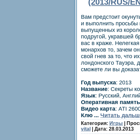
(2013/RUS/E
Вам предстоит окунут
и выполнить просьбы 
выпущенных из корол
подругой, укравшей б
вас в краже. Нелегкая
монархов то, зачем о
свой гнев за то, что 
лондонского Тауэра, д
сможете ли вы доказа
Год выпуска
: 2013
Название
: Секреты к
Язык
: Русский, Англи
Оперативная память
Видео карта
: ATI 26
Клю
...
Читать дальш
Категория:
Игры
| Прос
vital
| Дата:
28.03.2013