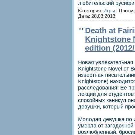
любительский русиф
Категория:
Игры
| Просмо
Дата:
28.03.2013
Death at Fair
Knightstone N
edition (2012
Новая увлекательная 
Knightstone Novel от 
известная писательни
Knightstone) находит
расследования! Ее пр
лекции для студентов
спокойных каникул он
девушки, который прос
Молодая девушка по и
умерла от загадочной
возлюбленный, бросив