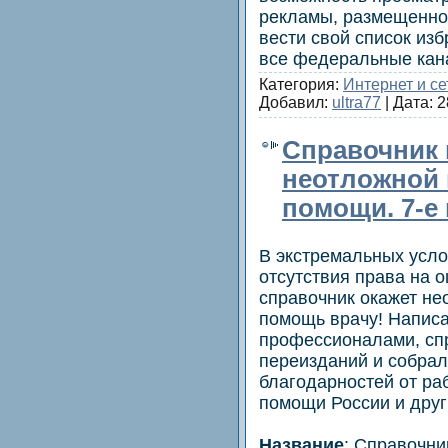
рекламы, размещенной
вести свой список из
все федеральные ка
Категория:
Интернет и се
Добавил:
ultra77
| Дата:
2
Справочник 
неотложной
помощи. 7-е
В экстремальных усло
отсутствия права на 
справочник окажет н
помощь врачу! Напис
профессионалами, сп
переизданий и собра
благодарностей от ра
помощи России и друг
Название
: Справочни