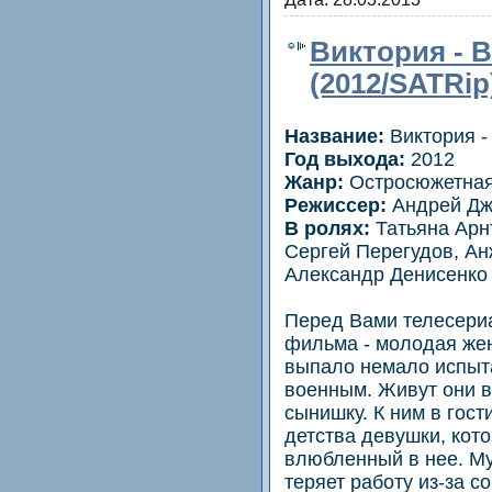
Виктория - В
(2012/SATRip
Название:
Виктория -
Год выхода:
2012
Жанр:
Oстросюжетна
Режиссер:
Андрей Дж
В ролях:
Татьяна Арн
Сергей Перегудов, Ан
Александр Денисенко 
Перед Вами телесериа
фильма - молодая же
выпало немало испыт
военным. Живут они в
сынишку. К ним в гост
детства девушки, кот
влюбленный в нее. М
теряет работу из-за 