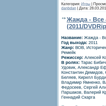
Категория:
Игры
| Просмо
danbdan
| Дата:
28.03.20
Жажда - Все 
(2011/DVDRip
Название:
Жажда - Вс
Год выхода:
2011
Жанр:
ВОВ, Историче
Ремейк
Режиссер:
Алексей К
В ролях:
Тарас Бибич
Удовик, Александр Е
Константин Демидов, 
Беляев, Кирилл Бурди
Владимир Ямненко, В
Федосеев, Сергей Ал
Паршаков, Валерий Кр
Геннадий Скарга