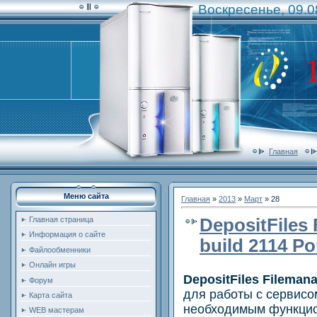
Воскресенье, 09.0
Главная
Меню сайта
Главная
»
2013
»
Март
»
28
DepositFiles 
Главная страница
Информация о сайте
build 2114 Po
Файлообменники
Онлайн игры
DepositFiles Fileman
Форум
для работы с сервисом
Карта сайта
необходимым функци
WEB мастерам