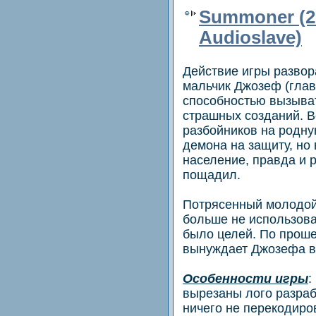
Summoner (2
Audioslave)
Действие игры развор
мальчик Джозеф (глав
способностью вызыват
страшных созданий. В
разбойников на родн
демона на защиту, но 
население, правда и 
пощадил.
Потрясенный молодой
больше не использоват
было целей. По проше
вынуждает Джозефа вс
Особенности игры
:
вырезаны лого разраб
ничего не перекодиро