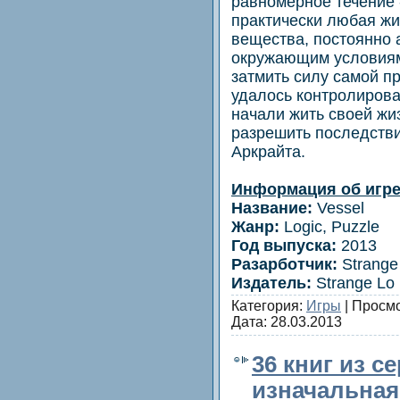
равномерное течение 
практически любая жи
вещества, постоянно
окружающим условиям
затмить силу самой пр
удалось контролирова
начали жить своей жи
разрешить последств
Аркрайта.
Информация об игре
Название:
Vessel
Жанр:
Logic, Puzzle
Год выпуска:
2013
Разарботчик:
Strange
Издатель:
Strange Lo
Категория:
Игры
| Просмо
Дата:
28.03.2013
36 книг из с
изначальная