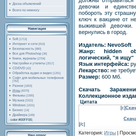
должны отправиться
Доска объявлений
девочки и единств
Всего по немногу
побороть эту страшн
ключ к вакцине от н
выжившей девочки.
Навигация
вернулись в город.
Soft
[1713]
Издатель: NevoSoft
Интернет и сети
[610]
Безопасность
[880]
Жанр: hidden obj
Все для Photoshop
[36]
логический, "я ищу"
Книги, журналы
[2704]
Язык интерфейса:
ру
Настройки и утилиты
[3517]
CD/DVD
[42]
Лекарство:
не требуе
Обработка аудио и видео
[1261]
Размер:
600 Мб.
Софт для мобильных телефонов
[762]
Разное
[1803]
Скачать Заражен
Игры
[8370]
Коллекционное издан
Фильмы
[1595]
Музыка
[5322]
Цитата
Windows
[1631]
[c]
Скач
Бизнес
[14]
Драйвера
[249]
Скача
; color:#00FF00;
[/c]
Категория
:
Игры
|
Просм
Наш опрос