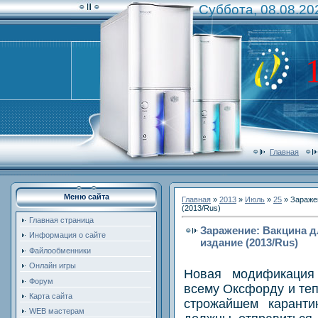
Суббота, 08.08.20
Главная
Меню сайта
Главная
»
2013
»
Июль
»
25
» Заражен
(2013/Rus)
Главная страница
Заражение: Вакцина д
Информация о сайте
издание (2013/Rus)
Файлообменники
Онлайн игры
Новая модификация 
Форум
всему Оксфорду и теп
Карта сайта
строжайшем каранти
WEB мастерам