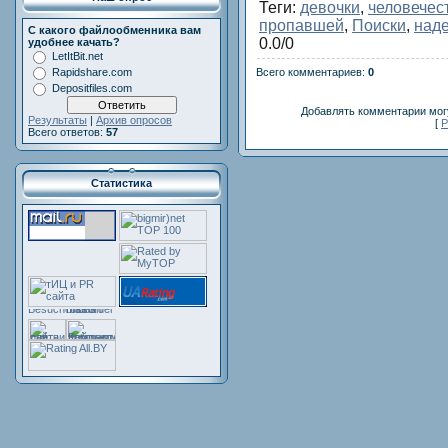
Теги
:
девочки
,
человечес
пропавшей
,
Поиски
,
над
С какого файлообменника вам
0.0
/
0
удобнее качать?
LetItBit.net
Всего комментариев
:
0
Rapidshare.com
Depositfiles.com
Добавлять комментарии могу
Результаты
|
Архив опросов
[
Р
Всего ответов:
57
Статистика