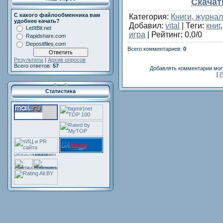
Скачат
С какого файлообменника вам
Категория
:
Книги, журна
удобнее качать?
Добавил
:
vital
|
Теги
:
книг
LetItBit.net
игра
|
Рейтинг
:
0.0
/
0
Rapidshare.com
Depositfiles.com
Всего комментариев
:
0
Результаты
|
Архив опросов
Всего ответов:
57
Добавлять комментарии могу
[
Р
Статистика