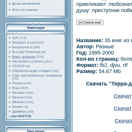
привлекают любознат
Доска объявлений
душу: преступник пойм
Всего по немногу
Навигация
Soft
[1713]
Название:
35 книг из
Интернет и сети
[610]
Автор:
Разные
Безопасность
[880]
Год:
1995-2000
Все для Photoshop
[36]
Книги, журналы
[2704]
Кол-во страниц:
боле
Настройки и утилиты
[3517]
Формат:
fb2, djvu, rtf
CD/DVD
[42]
Размер:
54.67 Mb
Обработка аудио и видео
[1261]
Софт для мобильных телефонов
[762]
Скачать "Терра-д
Разное
[1803]
Игры
[8370]
Фильмы
[1595]
Скачат
Музыка
[5322]
Windows
[1631]
Бизнес
Скачат
[14]
Драйвера
[249]
; color:#00FF00;
Скачать
Наш опрос