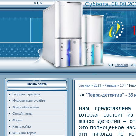
Суббота, 08.08.20
Главная
Меню сайта
Главная
»
2013
»
Январь
»
13
» "Терр
"Терра-детектив" - 35 
Главная страница
Информация о сайте
Вам представлена с
Файлообменники
которая состоит из
Онлайн игры
жанре детектив – от
Форум
Это полноценное насл
Карта сайта
эти никогда не кон
WEB мастерам