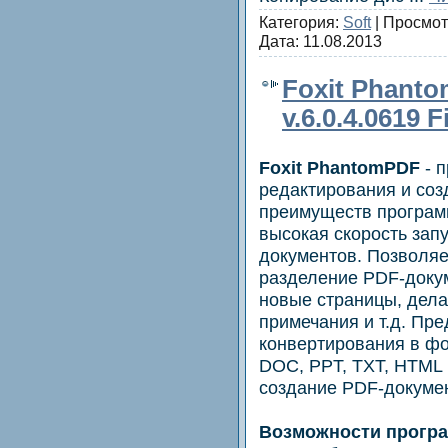
Категория:
Soft
| Просмот
Дата:
11.08.2013
Foxit Phant
v.6.0.4.0619 F
Foxit PhantomPDF
- 
редактирования и соз
преимуществ програм
высокая скорость зап
документов. Позволяе
разделение PDF-докум
новые страницы, дел
примечания и т.д. Пр
конвертирования в ф
DOC, PPT, TXT, HTML 
создание PDF-докумен
Возможности прогр