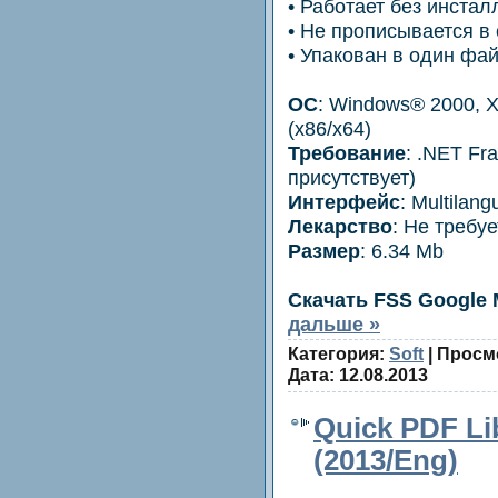
• Работает без инстал
• Не прописывается в 
• Упакован в один фай
ОС
: Windows® 2000, XP
(x86/x64)
Требование
: .NET Fr
присутствует)
Интерфейс
: Multilan
Лекарство
: Не требу
Размер
: 6.34 Mb
Скачать FSS Google
дальше »
Категория:
Soft
| Просм
Дата:
12.08.2013
Quick PDF Lib
(2013/Eng)