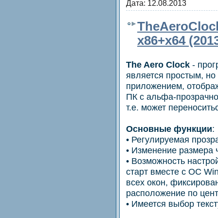
Дата:
12.08.2013
TheAeroClock
x86+x64 (201
The Aero Clock
- прог
является простым, но
приложением, отобра
ПК с альфа-прозрачно
т.е. может переносит
Основные функции
:
• Регулируемая прозр
• Изменение размера 
• Возможность настрой
старт вместе с ОС Wi
всех окон, фиксирова
расположение по цент
• Имеется выбор текс