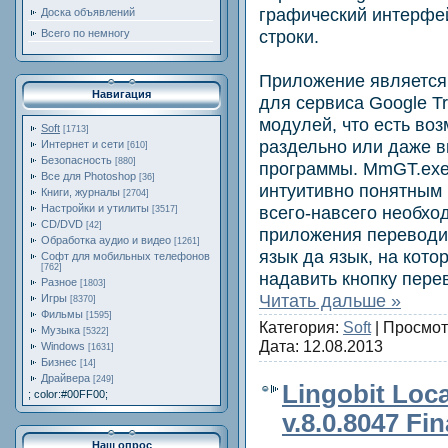
графический интерфей
Доска объявлений
строки.
Всего по немногу
Приложение является
Навигация
для сервиса Google Tr
модулей, что есть во
Soft
[1713]
раздельно или даже 
Интернет и сети
[610]
Безопасность
[880]
программы. MmGT.exe
Все для Photoshop
[36]
интуитивно понятным
Книги, журналы
[2704]
всего-навсего необхо
Настройки и утилиты
[3517]
CD/DVD
[42]
приложения переводим
Обработка аудио и видео
[1261]
язык да язык, на кото
Софт для мобильных телефонов
[762]
надавить кнопку пер
Разное
[1803]
Читать дальше »
Игры
[8370]
Фильмы
[1595]
Категория:
Soft
| Просмот
Музыка
[5322]
Дата:
12.08.2013
Windows
[1631]
Бизнес
[14]
Драйвера
[249]
Lingobit Loca
; color:#00FF00;
v.8.0.8047 Fi
Наш опрос