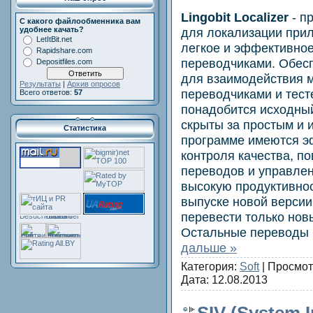
Lingobit Localizer
- п
С какого файлообменника вам
для локализации при
удобнее качать?
LetItBit.net
легкое и эффективное
Rapidshare.com
переводчиками. Обес
Depositfiles.com
для взаимодействия 
Результаты
|
Архив опросов
переводчиками и тест
Всего ответов:
57
понадобится исходный
скрыты за простым и 
Статистика
программе имеются э
контроля качества, п
переводов и управле
высокую продуктивнос
выпуске новой верси
перевести только нов
Остальные переводы 
дальше »
Категория:
Soft
| Просмот
Дата:
12.08.2013
SIV (System 