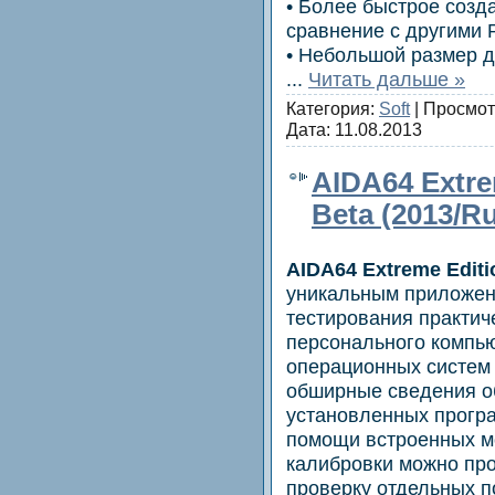
• Более быстрое созд
сравнение с другими 
• Небольшой размер д
...
Читать дальше »
Категория:
Soft
| Просмот
Дата:
11.08.2013
AIDA64 Extrem
Beta (2013/R
AIDA64 Extreme Editi
уникальным приложен
тестирования практи
персонального компь
операционных систем 
обширные сведения о
установленных програ
помощи встроенных м
калибровки можно пр
проверку отдельных п