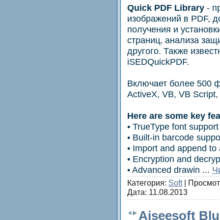
Quick PDF Library
- п
изображений в PDF, д
получения и установк
страниц, анализа защ
другого. Также извест
iSEDQuickPDF.
Включает более 500 ф
ActiveX, VB, VB Script,
Here are some key fea
• TrueType font support
• Built-in barcode suppo
• Import and append to 
• Encryption and decrypt
• Advanced drawin
...
Ч
Категория:
Soft
| Просмот
Дата:
11.08.2013
Aiseesoft Blu