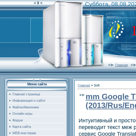
Суббота, 08.08.20
Главная
Меню сайта
Главная
»
Soft
mm Google Tr
Главная страница
Информация о сайте
(2013/Rus/En
Файлообменники
Онлайн игры
Интуитивный и просто
Форум
переводит текст меж 
Карта сайта
сервис Google Transl
WEB мастерам