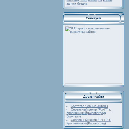
запуск
бездна
Советуем
Друзья сайта
Братство Чёрные Ангелы
Сервисный центр "Fix-IT" г.
Кропивницкий(Кировоград)
Вконтакте
Сервисный центр "Fix-IT" г.
Кропивницкий(Кировоград)