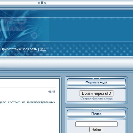
Приветствую Вас
Гость
|
RSS
Форма входа
06:47
Войти через uID
Старая форма входа
ело состоит из интеллектуальных
Поиск