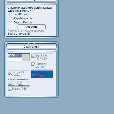
С какого файлообменника вам
удобнее качать?
LetItBit.net
Rapidshare.com
Depositfiles.com
Результаты
|
Архив опросов
Всего ответов:
57
Статистика