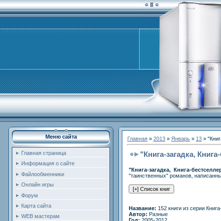
Меню сайта
Главная
»
2013
»
Январь
»
13
» "Книг
"Книга-загадка, Книга
Главная страница
Информация о сайте
"Книга-загадка, Книга-бестселле
Файлообменники
"таинственных" романов, написанн
Онлайн игры
Форум
Карта сайта
Название:
152 книги из серии Книга
Автор:
Разные
WEB мастерам
Год:
2005-2012