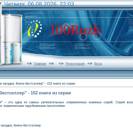
Четверг, 06.08.2026, 22:03
100Rozh
Главная
Регистрация
Вход
а-загадка, Книга-бестселлер" - 152 книги из серии
-бестселлер" - 152 книги из серии
р"
– это одна из самых увлекательных современных книжных серий. Серия всец
ых знаменитыми зарубежными писателями.
-загадка, Книга-бестселлер