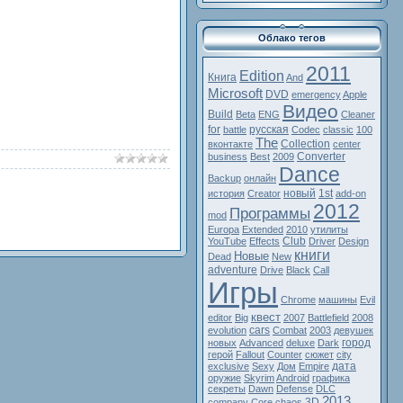
Облако тегов
2011
Edition
Книга
And
Microsoft
DVD
emergency
Apple
Видео
Build
Beta
ENG
Cleaner
for
русская
battle
Codec
classic
100
The
Collection
вконтакте
center
Converter
business
Best
2009
Dance
Backup
онлайн
новый
1st
история
Creator
add-on
2012
Программы
mod
Europa
Extended
2010
утилиты
Club
YouTube
Effects
Driver
Design
книги
Новые
Dead
New
adventure
Drive
Black
Call
Игры
Chrome
машины
Evil
квест
editor
Big
2007
Battlefield
2008
cars
evolution
Combat
2003
девушек
город
новых
Advanced
deluxe
Dark
герой
Fallout
Counter
сюжет
city
дата
exclusive
Sexy
Дом
Empire
оружие
Skyrim
Android
графика
секреты
Dawn
Defense
DLC
2013
3D
company
Core
chaos