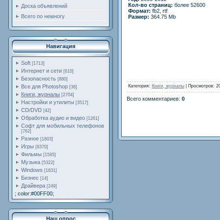
Кол-во страниц:
более 52600
Доска объявлений
Формат:
fb2, rtf
Всего по немногу
Размер:
364.75 Mb
Навигация
Soft
[1713]
Интернет и сети
[610]
Безопасность
[880]
Категория
:
Книги, журналы
|
Просмотров
: 2
Все для Photoshop
[36]
Книги, журналы
[2704]
Всего комментариев
:
0
Настройки и утилиты
[3517]
CD/DVD
[42]
Обработка аудио и видео
[1261]
Софт для мобильных телефонов
[762]
Разное
[1803]
Игры
[8370]
Фильмы
[1595]
Музыка
[5322]
Windows
[1631]
Бизнес
[14]
Драйвера
[249]
; color:#00FF00;
Наш опрос