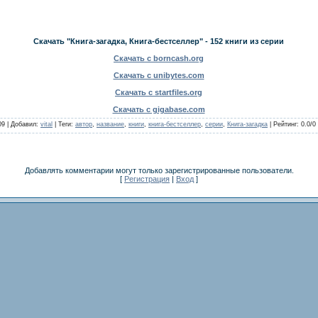
Скачать "Книга-загадка, Книга-бестселлер" - 152 книги из серии
Скачать с borncash.org
Скачать с unibytes.com
Скачать с startfiles.org
Скачать с gigabase.com
09 |
Добавил
:
vital
|
Теги
:
автор
,
название
,
книги
,
книга-бестселлер
,
серии
,
Книга-загадка
|
Рейтинг
:
0.0
/
0
Добавлять комментарии могут только зарегистрированные пользователи.
[
Регистрация
|
Вход
]