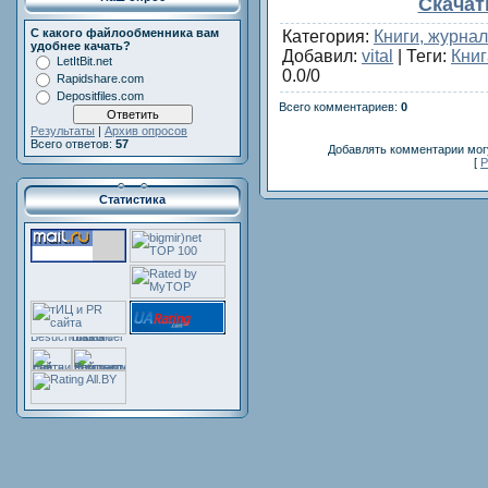
Скачат
С какого файлообменника вам
Категория
:
Книги, журна
удобнее качать?
Добавил
:
vital
|
Теги
:
Книг
LetItBit.net
0.0
/
0
Rapidshare.com
Depositfiles.com
Всего комментариев
:
0
Результаты
|
Архив опросов
Всего ответов:
57
Добавлять комментарии могу
[
Р
Статистика