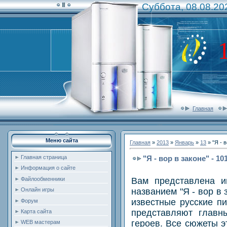
Суббота, 08.08.20
Главная
Меню сайта
Главная
»
2013
»
Январь
»
13
» "Я - в
"Я - вор в законе" - 10
Главная страница
Информация о сайте
Вам представлена и
Файлообменники
названием "Я - вор в 
Онлайн игры
известные русские пи
Форум
представляют главн
Карта сайта
героев. Все сюжеты э
WEB мастерам