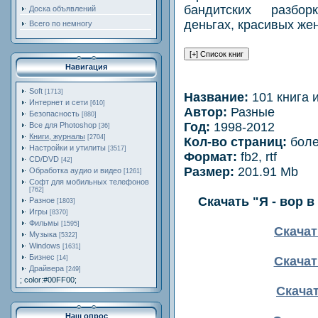
бандитских разбор
Доска объявлений
деньгах, красивых же
Всего по немногу
Навигация
Soft
[1713]
Название:
101 книга и
Интернет и сети
[610]
Автор:
Разные
Безопасность
[880]
Год:
1998-2012
Все для Photoshop
[36]
Книги, журналы
[2704]
Кол-во страниц:
боле
Настройки и утилиты
[3517]
Формат:
fb2, rtf
CD/DVD
[42]
Размер:
201.91 Mb
Обработка аудио и видео
[1261]
Софт для мобильных телефонов
[762]
Скачать "Я - вор в
Разное
[1803]
Игры
[8370]
Фильмы
[1595]
Скачат
Музыка
[5322]
Windows
[1631]
Бизнес
Скачат
[14]
Драйвера
[249]
; color:#00FF00;
Скачать
Наш опрос