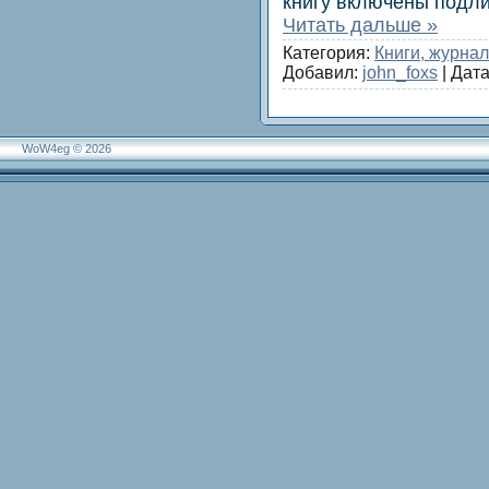
книгу включены подл
Читать дальше »
Категория:
Книги, журна
Добавил:
john_foxs
| Дат
WoW4eg © 2026