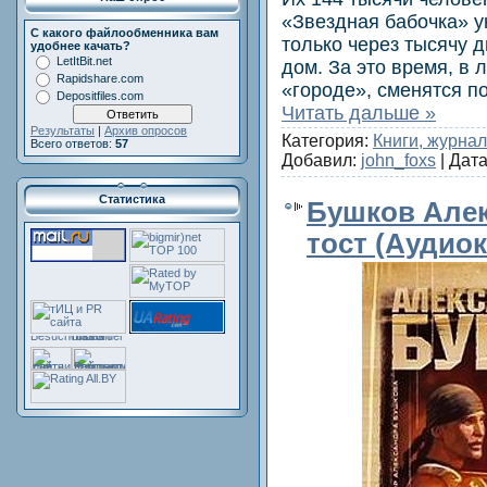
«Звездная бабочка» у
С какого файлообменника вам
только через тысячу д
удобнее качать?
LetItBit.net
дом. За это время, в 
Rapidshare.com
«городе», сменятся п
Depositfiles.com
Читать дальше »
Результаты
|
Архив опросов
Категория:
Книги, журна
Всего ответов:
57
Добавил:
john_foxs
| Дат
Статистика
Бушков Алек
тост (Аудиок