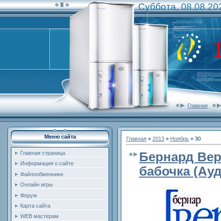
Суббота, 08.08.20
Главная
Меню сайта
Главная
»
2013
»
Ноябрь
»
30
Бернард Вер
Главная страница
Информация о сайте
бабочка (Ау
Файлообменники
Онлайн игры
Форум
Карта сайта
WEB мастерам