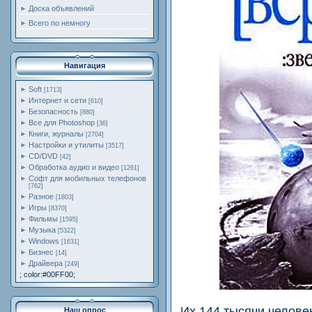
Доска объявлений
Всего по немногу
Навигация
Soft
[1713]
Интернет и сети
[610]
Безопасность
[880]
Все для Photoshop
[36]
Книги, журналы
[2704]
Настройки и утилиты
[3517]
CD/DVD
[42]
Обработка аудио и видео
[1261]
Софт для мобильных телефонов
[762]
Разное
[1803]
Игры
[8370]
Фильмы
[1595]
Музыка
[5322]
Windows
[1631]
Бизнес
[14]
Драйвера
[249]
; color:#00FF00;
Их 144 тысячи челове
Наш опрос