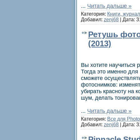
...
Читать дальше »
Категория:
Книги, журна
Добавил:
zenj68
| Дата:
3
Ретушь фото
(2013)
Вы хотите научиться
Тогда это именно для 
сможете осуществлят
фотоснимков: изменят
убирать красноту на к
шум, делать тонирова
...
Читать дальше »
Категория:
Все для Phot
Добавил:
zenj68
| Дата:
3
Pinnacle Stud