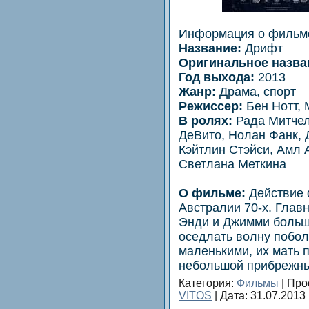
Информация о фильм
Название:
Дрифт
Оригинальное назва
Год выхода:
2013
Жанр:
Драма, спорт
Режиссер:
Бен Нотт, 
В ролях:
Рада Митчел
ДеВито, Нолан Фанк, 
Кэйтлин Стэйси, Амл 
Светлана Меткина
О фильме:
Действие 
Австралии 70-х. Глав
Энди и Джимми больше
оседлать волну побо
маленькими, их мать 
небольшой прибрежн
Категория:
Фильмы
| Про
VITOS
| Дата:
31.07.2013