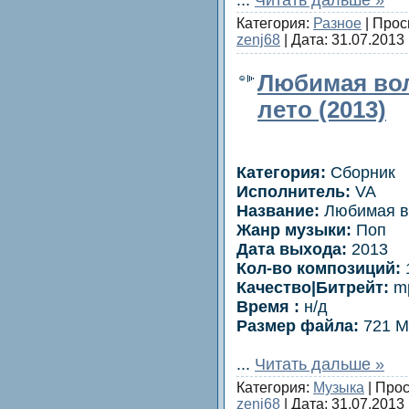
Категория:
Разное
| Прос
zenj68
| Дата:
31.07.2013
Любимая вол
лето (2013)
Категория:
Сборник
Исполнитель:
VA
Название:
Любимая во
Жанр музыки:
Поп
Дата выхода:
2013
Кол-во композиций:
Качество|Битрейт:
mp
Время :
н/д
Размер файла:
721 
...
Читать дальше »
Категория:
Музыка
| Прос
zenj68
| Дата:
31.07.2013