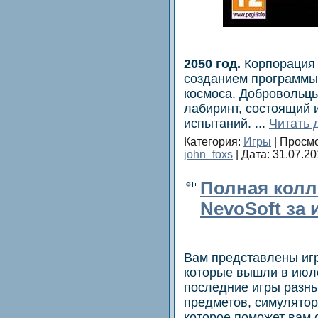
2050 год.
Корпорация 
созданием программы
космоса. Добровольцы
лабиринт, состоящий 
испытаний.
...
Читать 
Категория:
Игры
| Просмо
john_foxs
| Дата:
31.07.20
Полная колл
NevoSoft за 
Вам представлены иг
которые вышли в июл
последние игры разны
предметов, симулятор
которое поможет вам 