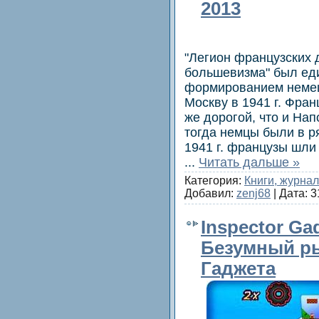
2013
"Легион французских 
большевизма" был ед
формированием немец
Москву в 1941 г. Фран
же дорогой, что и Нап
тогда немцы были в р
1941 г. французы шли 
...
Читать дальше »
Категория:
Книги, журна
Добавил:
zenj68
| Дата:
3
Inspector Gad
Безумный ры
Гаджета