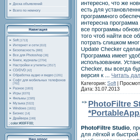
интересно, что же но
Доска объявлений
есть для установленн
Всего по немногу
программного обеспече
интересна программа 
все программы обновл
Навигация
того чтоб найти все о
Soft
[1713]
потрать слишком мног
Интернет и сети
[610]
Update Checker сделае
Безопасность
[880]
Программа имеет удоб
Все для Photoshop
[36]
Книги, журналы
[2704]
использовании. Устан
Настройки и утилиты
[3517]
Checker, вы всегда бу
CD/DVD
[42]
версия к
...
Читать да
Обработка аудио и видео
[1261]
Софт для мобильных телефонов
Категория:
Soft
| Просмот
[762]
Дата:
31.07.2013
Разное
[1803]
Игры
[8370]
Фильмы
[1595]
PhotoFiltre S
Музыка
[5322]
Windows
[1631]
*PortableApp
Бизнес
[14]
Драйвера
[249]
; color:#00FF00;
PhotoFiltre Studio
, п
для лёгкой и быстрой
Наш опрос