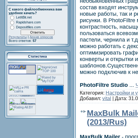
необыкновенных графи
состав входят инстру
С какого файлообменника вам
новые работы, так и 
удобнее качать?
LetItBit.net
рисунки. В PhotoFiltr
Rapidshare.com
контрастность, насыщ
Depositfiles.com
пользоваться всевоз
Результаты
|
Архив опросов
пастели, чернила и т.д
Всего ответов:
57
можно работать с дек
оптимизировать графи
Статистика
конверты и открытки и
шаблонов.Существенн
можно подключив к не
PhotoFiltre Studio
...
Категория:
Настройки и 
Добавил:
vital
| Дата:
31.
MaxBulk Maile
(2013/Rus)
MaxBulk Mailer
- прог