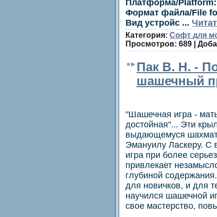
Платформа/Platform:
Формат файла/File fo
Вид устройс
...
Читат
Категория:
Софт для м
Просмотров: 689 | Доб
Пак В. Н. - 
шашечный п
"Шашечная игра - мат
достойная"... Эти кр
выдающемуся шахмати
Эмануилу Ласкеру. С 
игра при более серье
привлекает незамысл
глубиной содержания.
для новичков, и для т
научился шашечной иг
свое мастерство, пов