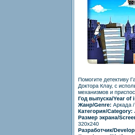
Помогите детективу Г
Доктора Клау, с испо
механизмов и приспосо
Год выпуска/Year of i
Жанр/Genre:
Аркада /
Категория/Category:
Размер экрана/Screen
320x240
Разработчик/Develop