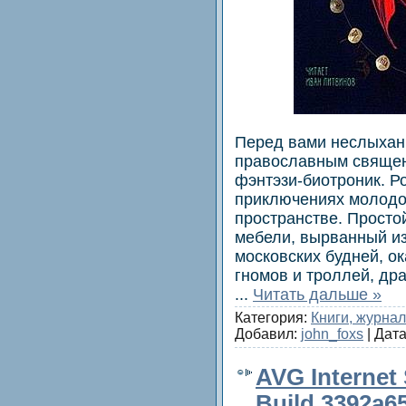
Перед вами неслыхан
православным священ
фэнтэзи-биотроник. Р
приключениях молодо
пространстве. Просто
мебели, вырванный из
московских будней, о
гномов и троллей, др
...
Читать дальше »
Категория:
Книги, журна
Добавил:
john_foxs
| Дат
AVG Internet 
Build 3392a65