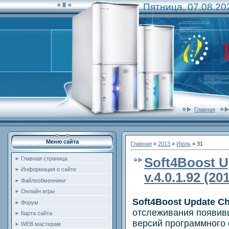
Пятница, 07.08.20
Главная
Меню сайта
Главная
»
2013
»
Июль
»
31
Soft4Boost U
Главная страница
Информация о сайте
v.4.0.1.92 (20
Файлообменники
Онлайн игры
Soft4Boost Update C
Форум
отслеживания появив
Карта сайта
версий программного 
WEB мастерам