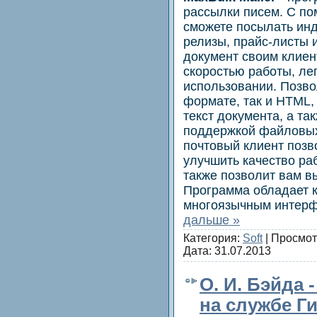
рассылки писем. С по
сможете посылать ин
релизы, прайс-листы 
документ своим клиен
скоростью работы, лег
использовании. Позво
формате, так и HTML
текст документа, а та
поддержкой файловых
почтовый клиент позв
улучшить качество ра
также позволит вам в
Программа обладает 
многоязычным интер
дальше »
Категория:
Soft
| Просмот
Дата:
31.07.2013
О. И. Бэйда 
на службе Гит