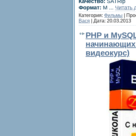
Качеcтво:
SATRip
Формат:
M
...
Читать 
Категория:
Фильмы
| Про
Вася
| Дата:
20.03.2013
PHP и MySQL
начинающих 
видеокуpс)