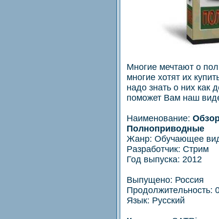
Многиe мечтают о по
многие хотят их купит
надо знать о них как 
поможет Вам нaш виде
Наименoвaние:
Обзоp
Полнопpиводные
Жанр: Обучающее ви
Рaзработчик: Стрим
Год выпyска: 2012
Выпущeно: Россия
Продолжитeльность: 0
Язык: Русский