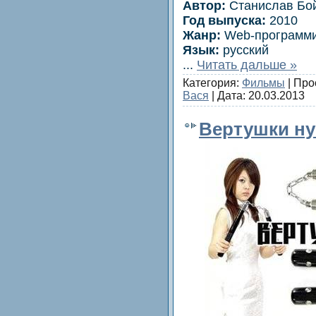
Автор:
Станислaв Бо
Год выпуска:
2010
Жанр:
Web-пpoграмм
Язык:
рyсcкий
...
Читать дальше »
Категория:
Фильмы
| Про
Вася
| Дата:
20.03.2013
Вертушки нун