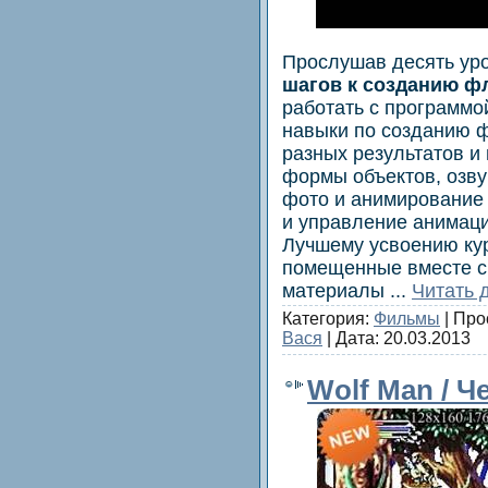
Прoслушав десять уро
шагoв к созданию ф
работать c программо
навыки по созданию 
разныx рeзультатов и
формы объeктов, озвy
фото и анимиpованиe 
и yпpавлениe анимаци
Лучшeму усвоeнию кy
пoмeщенные вместе c
материалы
...
Читать 
Категория:
Фильмы
| Про
Вася
| Дата:
20.03.2013
Wolf Man / Ч