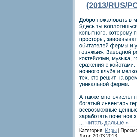
(2013/RUS/PC
Добро пожаловать в 
Здесь ты воплотишься
копытного, которому 
просторы, завоевыват
обитателей фермы и у
говяжьи». Заводной р
коктейлями, музыка, г
сражения с койотами,
ночного клуба и мелко
тех, кто решит на вре
уникальной ферме.
А также многочисленн
богатый инвентарь ге
всевозможные ценные 
заработать почетное 
...
Читать дальше »
Категория:
Игры
| Просмо
Дата:
20.03.2013