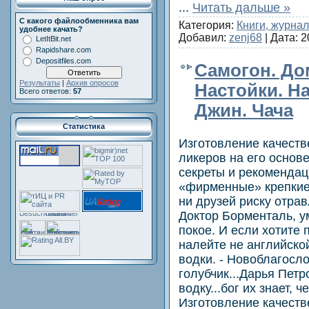
...
Читать дальше »
С какого файлообменника вам
Категория:
Книги, журна
удобнее качать?
Добавил:
zenj68
| Дата:
2
LetItBit.net
Rapidshare.com
Depositfiles.com
Самогон. До
Результаты
|
Архив опросов
Настойки. Н
Всего ответов:
57
Джин. Чача
Статистика
Изготовление качеств
ликеров на его основ
секреты и рекомендац
«фирменные» крепкие 
ни друзей риску отрав
Доктор Борменталь, у
покое. И если хотите 
налейте не английско
водки. - Новоблагосло
голубчик...Дарья Петр
водку...бог их знает, ч
Изготовление качеств