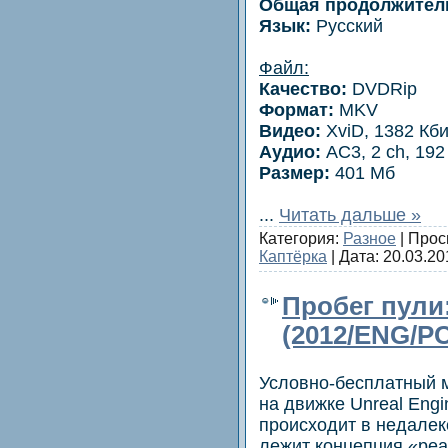
Общая продолжител
Язык:
Русский
Файл:
Качество:
DVDRip
Формат:
MKV
Видео:
XviD, 1382 Кби
Аудио:
AC3, 2 ch, 192
Размер:
401 Мб
...
Читать дальше »
Категория:
Разное
| Прос
Каптёрка
| Дата:
20.03.20
Пробег пули
(2012/ENG/P
Условно-бесплатный 
на движке Unreal Engi
происходит в недалек
лежит концепция «реа