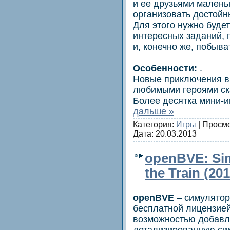
и ее друзьями малень
организовать достойн
Для этого нужно буде
интересных заданий, 
и, конечно же, побыв
Особенности:
.
Новые приключения в
любимыми героями ск
Более десятка мини-и
дальше »
Категория:
Игры
| Просмо
Дата:
20.03.2013
openBVE: Sim
the Train (2
openBVE
– симулятор
бесплатной лицензией
возможностью добавл
детализированную си