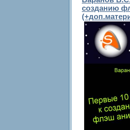
созданию ф
(+доп.матер