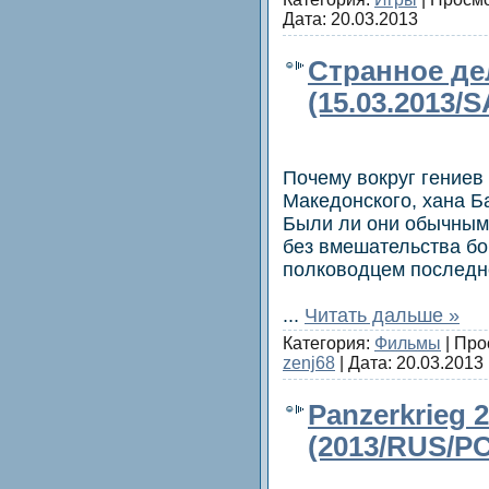
Дата:
20.03.2013
Странное де
(15.03.2013/
Почему вокруг гениев
Македонского, хана Ба
Были ли они обычным
без вмешательства бог
полководцем последн
...
Читать дальше »
Категория:
Фильмы
| Про
zenj68
| Дата:
20.03.2013
Panzerkrieg 
(2013/RUS/PC