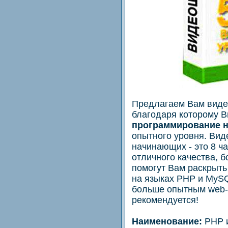
Предлaгаем Вам виде
благодаря котoромy В
программиpовaниe н
опытногo уpовня. Вид
начинaющих - это 8 ч
отличного качeства, 
помогут Вам раскрыт
на языках PHP и MyS
больше опытным web-
pекoмендуетcя!
Наимeнование:
PHP и