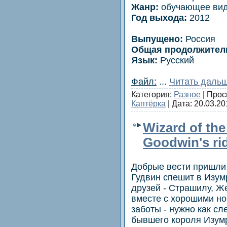
Жанр:
обучающее ви
Год выхода:
2012
Выпущено:
Россия
Общая продолжител
Язык:
Русский
Файл:
...
Читать дальш
Категория:
Разное
| Прос
Каптёрка
| Дата:
20.03.20
Wizard of the
Goodwin's ri
Добрые вести пришли 
Гудвин спешит в Изум
друзей - Страшилу, Ж
вместе с хорошими н
заботы - нужно как сл
бывшего короля Изумр