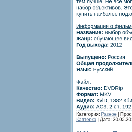
тем лучше. Не все мо
набор объективов. Это
купить наиболее подх
Информация о фильм
Название:
Выбор объ
Жанр:
обучающее ви
Год выхода:
2012
Выпущено:
Россия
Общая продолжител
Язык:
Русский
Файл:
Качество:
DVDRip
Формат:
MKV
Видео:
XviD, 1382 Кби
Аудио:
AC3, 2 ch, 192
Категория:
Разное
| Прос
Каптёрка
| Дата:
20.03.20