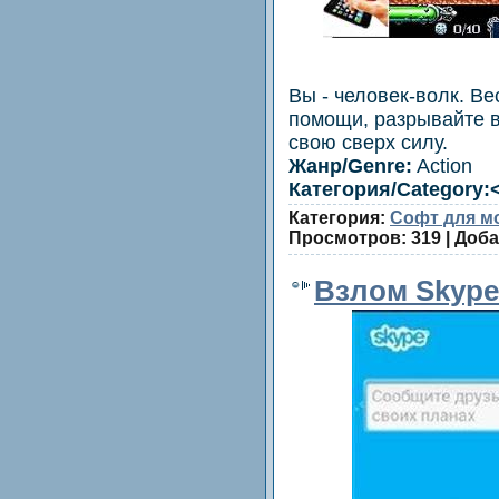
Вы - человек-волк. В
помощи, разрывайте в
свою сверх силу.
Жанр/Genre:
Action
Категория/Category:
Категория:
Софт для м
Просмотров: 319 | Доб
Взлом Skype 