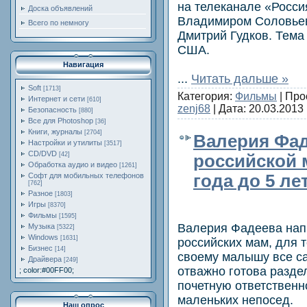
на телеканале «Росси
Доска объявлений
Владимиром Соловье
Всего по немногу
Дмитрий Гудков. Тема
США.
Навигация
...
Читать дальше »
Soft
[1713]
Категория:
Фильмы
| Про
Интернет и сети
[610]
zenj68
| Дата:
20.03.2013
Безопасность
[880]
Все для Photoshop
[36]
Книги, журналы
[2704]
Валерия Фад
Настройки и утилиты
[3517]
CD/DVD
[42]
российской
Обработка аудио и видео
[1261]
года до 5 ле
Софт для мобильных телефонов
[762]
Разное
[1803]
Игры
[8370]
Фильмы
[1595]
Валерия Фадеева напи
Музыка
[5322]
Windows
[1631]
российских мам, для 
Бизнес
[14]
своему малышу все са
Драйвера
[249]
отважно готова разде
; color:#00FF00;
почетную ответственн
маленьких непосед.
Наш опрос