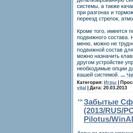
системы, а также кача
при разгонах и тормож
переезд стрелок, атм
Кроме того, имеется п
подвижного состава. 
меню, можно не трудн
подвижной состав для
можно назначить клав
другом устройстве уп
необходимые опции д
вашей системой.
...
Чи
Категория:
Игры
| Прос
vital
| Дата:
20.03.2013
Забытые Сф
(2013/RUS/P
Pilotus/WinAl