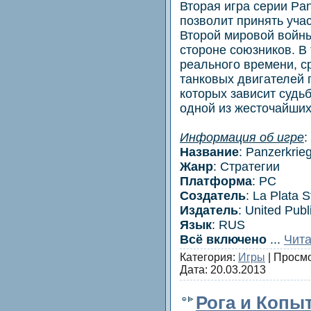
Вторая игра серии Pan
позволит принять уча
Второй мировой войны
стороне союзников. В
реального времени, с
танковых двигателей 
которых зависит судь
одной из жесточайших
Информация об игре
:
Название
: Panzerkrie
Жанр
: Стратегии
Платформа
: PC
Создатель
: La Plata S
Издатель
: United Publ
Язык
: RUS
Всё включено
...
Чита
Категория:
Игры
| Просмо
Дата:
20.03.2013
Рога и Копы