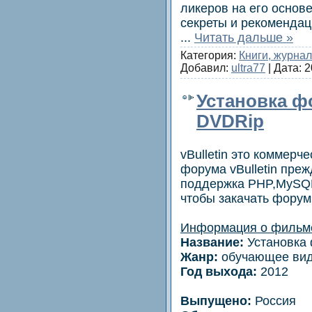
ликеров на его осно
секреты и рекомендац
...
Читать дальше »
Категория:
Книги, журна
Добавил:
ultra77
| Дата:
2
Установка фо
DVDRip
vBulletin это коммерч
форума vBulletin преж
поддержка PHP,MySQL
чтобы закачать форум 
Информация о фильм
Название:
Установка 
Жанр:
обучающее ви
Год выхода:
2012
Выпущено:
Россия