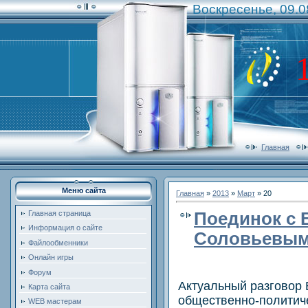
Воскресенье, 09.0
Главная
Меню сайта
Главная
»
2013
»
Март
»
20
Поединок с
Главная страница
Информация о сайте
Соловьевым. 
Файлообменники
Онлайн игры
Форум
Актуальный разговор
Карта сайта
общественно-политиче
WEB мастерам