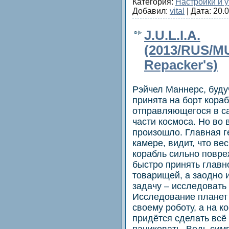
Категория:
Настройки и 
Добавил:
vital
| Дата:
20.
J.U.L.I.A.
(2013/RUS/MU
Repacker's)
Рэйчел Маннерс, буду
принята на борт кора
отправляющегося в с
части космоса. Но во 
произошло. Главная г
камере, видит, что ве
корабль сильно повре
быстро принять главн
товарищей, а заодно 
задачу – исследовать
Исследование планет
своему роботу, а на к
придётся сделать всё
паниковать. Ведь сим