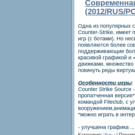
Современная
(2012/RUS/PC
Одна из популярных 
Counter-Strike, имеет
игр (с ботами). Но нес
появляются более со
поддерживающие боле
красивой графикой и
движками, множество 
покинуть ряды виртуал
Особенности игры
:
Counter Strike Source 
пропатченная версия*
командой Fileclub, с
вооружением,анимаци
*можно играть в инте
- улучшена графика
..
Категория:
Игры
| Просмо