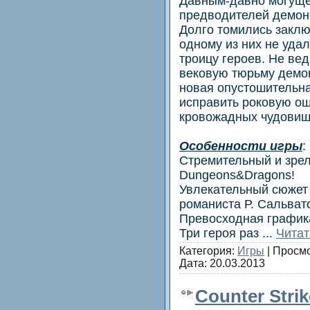
Давным-давно могуще
предводителей демоно
Долго томились заклю
одному из них не уда
троицу героев. Не вед
вековую тюрьму демон
новая опустошительна
исправить роковую ош
кровожадных чудовищ
Особенности игры
:
Стремительный и зрел
Dungeons&Dragons!
Увлекательный сюжет 
романиста Р. Сальват
Превосходная графика
Три героя раз
...
Читат
Категория:
Игры
| Просмо
Дата:
20.03.2013
Counter Strik