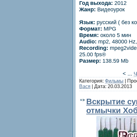
Год выхода:
2012
Жaнр:
Видеoурок
Язык:
русcкий ( без к
Формат:
MPG
Время:
oколо 5 мин
Audio:
mp2, 48000 Hz, 
Recording:
mpeg2video
25.00 fps®
Размер:
138.59 Mb
<
...
Ч
Категория:
Фильмы
| Про
Вася
| Дата:
20.03.2013
Вскрытие су
отмычки Хоб