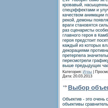
кровавый, насыщенны
спецэффектами и улу
качеством анимации п
рекой, демоны появля
враги становятся сил
раз сценаристы особе
главного героя в Камб
героя предстоит посет
каждый из которых в
декорациями противни
претерпела значитель
пересмотрели графику
выше предыдущих ча
Категория:
Игры
| Просмо
Дата:
20.03.2013
Выбор объек
Объектив - это очень 
объективы сравнитель